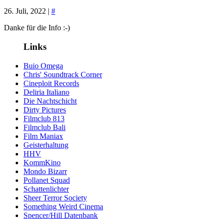
26. Juli, 2022 |
#
Danke für die Info :-)
Links
Buio Omega
Chris' Soundtrack Corner
Cineploit Records
Deliria Italiano
Die Nachtschicht
Dirty Pictures
Filmclub 813
Filmclub Bali
Film Maniax
Geisterhaltung
HHV
KommKino
Mondo Bizarr
Pollanet Squad
Schattenlichter
Sheer Terror Society
Something Weird Cinema
Spencer/Hill Datenbank