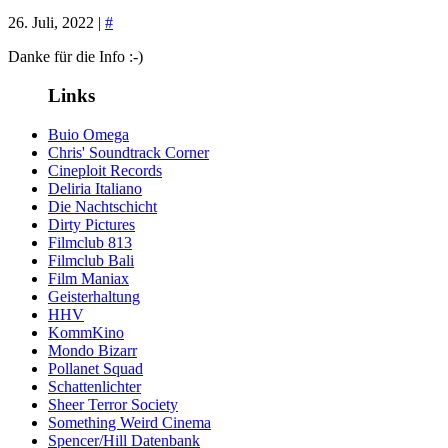
26. Juli, 2022 |
#
Danke für die Info :-)
Links
Buio Omega
Chris' Soundtrack Corner
Cineploit Records
Deliria Italiano
Die Nachtschicht
Dirty Pictures
Filmclub 813
Filmclub Bali
Film Maniax
Geisterhaltung
HHV
KommKino
Mondo Bizarr
Pollanet Squad
Schattenlichter
Sheer Terror Society
Something Weird Cinema
Spencer/Hill Datenbank