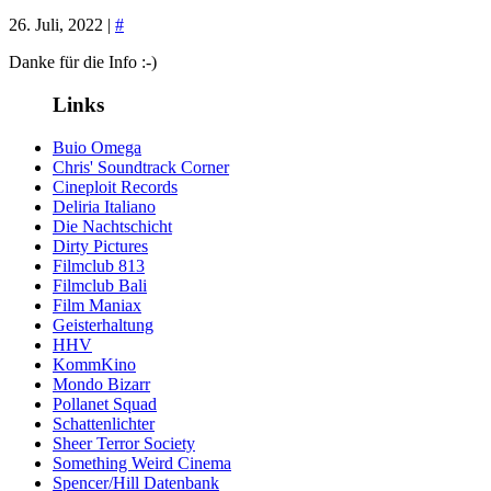
26. Juli, 2022 |
#
Danke für die Info :-)
Links
Buio Omega
Chris' Soundtrack Corner
Cineploit Records
Deliria Italiano
Die Nachtschicht
Dirty Pictures
Filmclub 813
Filmclub Bali
Film Maniax
Geisterhaltung
HHV
KommKino
Mondo Bizarr
Pollanet Squad
Schattenlichter
Sheer Terror Society
Something Weird Cinema
Spencer/Hill Datenbank