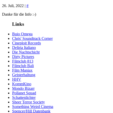
26. Juli, 2022 |
#
Danke für die Info :-)
Links
Buio Omega
Chris' Soundtrack Corner
Cineploit Records
Deliria Italiano
Die Nachtschicht
Dirty Pictures
Filmclub 813
Filmclub Bali
Film Maniax
Geisterhaltung
HHV
KommKino
Mondo Bizarr
Pollanet Squad
Schattenlichter
Sheer Terror Society
Something Weird Cinema
Spencer/Hill Datenbank