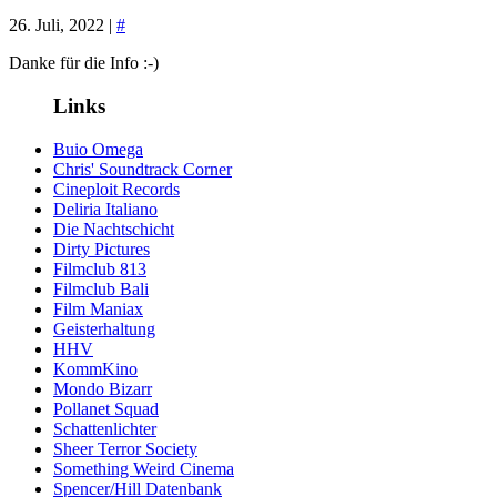
26. Juli, 2022 |
#
Danke für die Info :-)
Links
Buio Omega
Chris' Soundtrack Corner
Cineploit Records
Deliria Italiano
Die Nachtschicht
Dirty Pictures
Filmclub 813
Filmclub Bali
Film Maniax
Geisterhaltung
HHV
KommKino
Mondo Bizarr
Pollanet Squad
Schattenlichter
Sheer Terror Society
Something Weird Cinema
Spencer/Hill Datenbank