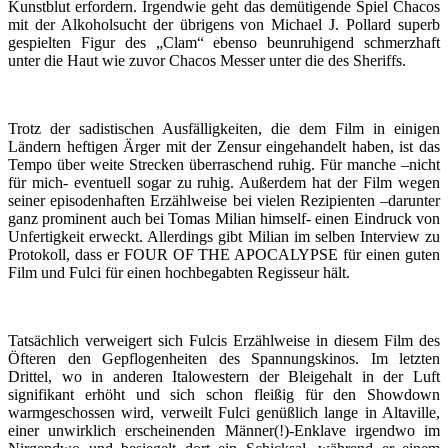
Kunstblut erfordern. Irgendwie geht das demütigende Spiel Chacos
mit der Alkoholsucht der übrigens von Michael J. Pollard superb
gespielten Figur des „Clam“ ebenso beunruhigend schmerzhaft
unter die Haut wie zuvor Chacos Messer unter die des Sheriffs.
Trotz der sadistischen Ausfälligkeiten, die dem Film in einigen
Ländern heftigen Ärger mit der Zensur eingehandelt haben, ist das
Tempo über weite Strecken überraschend ruhig. Für manche –nicht
für mich- eventuell sogar zu ruhig. Außerdem hat der Film wegen
seiner episodenhaften Erzählweise bei vielen Rezipienten –darunter
ganz prominent auch bei Tomas Milian himself- einen Eindruck von
Unfertigkeit erweckt. Allerdings gibt Milian im selben Interview zu
Protokoll, dass er FOUR OF THE APOCALYPSE für einen guten
Film und Fulci für einen hochbegabten Regisseur hält.
Tatsächlich verweigert sich Fulcis Erzählweise in diesem Film des
Öfteren den Gepflogenheiten des Spannungskinos. Im letzten
Drittel, wo in anderen Italowestern der Bleigehalt in der Luft
signifikant erhöht und sich schon fleißig für den Showdown
warmgeschossen wird, verweilt Fulci genüßlich lange in Altaville,
einer unwirklich erscheinenden Männer(!)-Enklave irgendwo im