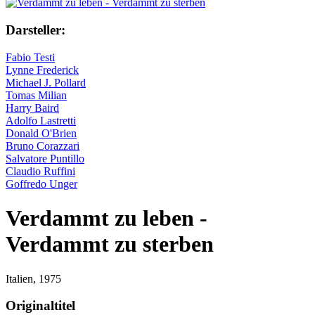
Darsteller:
Fabio Testi
Lynne Frederick
Michael J. Pollard
Tomas Milian
Harry Baird
Adolfo Lastretti
Donald O'Brien
Bruno Corazzari
Salvatore Puntillo
Claudio Ruffini
Goffredo Unger
Verdammt zu leben -
Verdammt zu sterben
Italien,
1975
Originaltitel