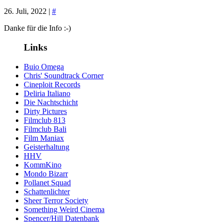
26. Juli, 2022 |
#
Danke für die Info :-)
Links
Buio Omega
Chris' Soundtrack Corner
Cineploit Records
Deliria Italiano
Die Nachtschicht
Dirty Pictures
Filmclub 813
Filmclub Bali
Film Maniax
Geisterhaltung
HHV
KommKino
Mondo Bizarr
Pollanet Squad
Schattenlichter
Sheer Terror Society
Something Weird Cinema
Spencer/Hill Datenbank