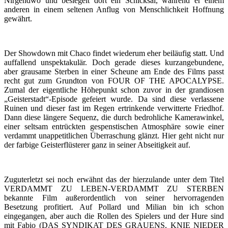
Nirgendwo und besiegelt dort ein Schicksal, während er einem
anderen in einem seltenen Anflug von Menschlichkeit Hoffnung
gewährt.
Der Showdown mit Chaco findet wiederum eher beiläufig statt. Und
auffallend unspektakulär. Doch gerade dieses kurzangebundene,
aber grausame Sterben in einer Scheune am Ende des Films passt
recht gut zum Grundton von FOUR OF THE APOCALYPSE.
Zumal der eigentliche Höhepunkt schon zuvor in der grandiosen
„Geisterstadt“-Episode gefeiert wurde. Da sind diese verlassene
Ruinen und dieser fast im Regen ertrinkende verwitterte Friedhof.
Dann diese längere Sequenz, die durch bedrohliche Kamerawinkel,
einer seltsam entrückten gespenstischen Atmosphäre sowie einer
verdammt unappetitlichen Überraschung glänzt. Hier geht nicht nur
der farbige Geisterflüsterer ganz in seiner Abseitigkeit auf.
Zuguterletzt sei noch erwähnt das der hierzulande unter dem Titel
VERDAMMT ZU LEBEN-VERDAMMT ZU STERBEN
bekannte Film außerordentlich von seiner hervorragenden
Besetzung profitiert. Auf Pollard und Milian bin ich schon
eingegangen, aber auch die Rollen des Spielers und der Hure sind
mit Fabio (DAS SYNDIKAT DES GRAUENS, KNIE NIEDER