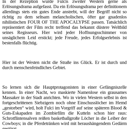
In der Rezeption wurde Fulcis zweiter Western gerne als
Erlösungsdrama aufgefasst. Da ein Erlösungsdrama per definitionem
allerdings stets ein gutes Ende anstrebt, will der Begriff nicht so
richtig zu dem seltsam melancholischen, öfter gar gnadenlos
nihilistischen FOUR OF THE APOCALYPSE passen. Tatsächlich
repräsentiert der Film recht treffend das bekannt düstere Weltbild
seines Regisseurs. Hier wird jeder Hoffnungsschimmer von
unsäglichem Leid erstickt; jede Freude, jedes Erfolgserlebnis ist
bestenfalls flüchtig.
Hier ist der Westen nicht die Straße ins Glück. Er ist durch und
durch menschenfeindliches Gebiet.
So lernen sich die Hauptprotagonisten in einer Gefängniszelle
kennen. In einer Nacht, wo maskierte Namenlose ein grausames
Massaker in der Stadt anrichten. Wo in vielen Western selbst in den
fortgeschrittenen Siebzigern noch ohne Einschusslöcher im Hemd
„gestorben“ wird, holt Fulci im Vorgriff auf seine späteren Blood &
Guts-Eskapaden im Zombiefilm die Kutteln schon hier raus:
Schrotflintensalven reißen basketballgroße Löcher in die Leiber der
Cowboys; in die Pferdetränken wird mit heraushängendem Gedärm
gestürzt.