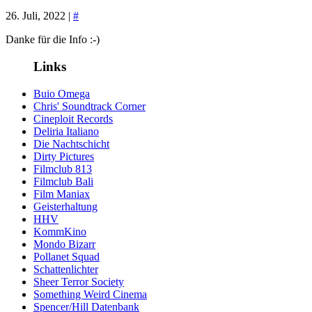
26. Juli, 2022 |
#
Danke für die Info :-)
Links
Buio Omega
Chris' Soundtrack Corner
Cineploit Records
Deliria Italiano
Die Nachtschicht
Dirty Pictures
Filmclub 813
Filmclub Bali
Film Maniax
Geisterhaltung
HHV
KommKino
Mondo Bizarr
Pollanet Squad
Schattenlichter
Sheer Terror Society
Something Weird Cinema
Spencer/Hill Datenbank