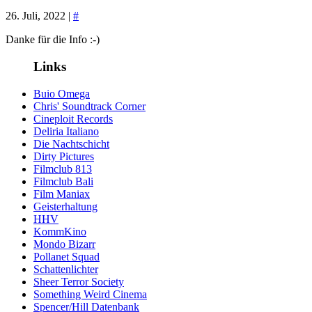
26. Juli, 2022 |
#
Danke für die Info :-)
Links
Buio Omega
Chris' Soundtrack Corner
Cineploit Records
Deliria Italiano
Die Nachtschicht
Dirty Pictures
Filmclub 813
Filmclub Bali
Film Maniax
Geisterhaltung
HHV
KommKino
Mondo Bizarr
Pollanet Squad
Schattenlichter
Sheer Terror Society
Something Weird Cinema
Spencer/Hill Datenbank