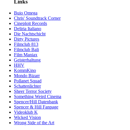
Links
Buio Omega
Chris' Soundtrack Corner
Cineploit Records
Deliria Italiano
Die Nachtschicht
Dirty Pictures
Filmclub 813
Filmclub Bali
Film Maniax
Geisterhaltung
HHV
KommKino
Mondo Bizarr
Pollanet Squad
Schattenlichter
Sheer Terror Society
Something Weird Cinema
Spencer/Hill Datenbank
Spencer & Hill Fanpage
Videoklub K
Wicked Vision
Wrong Side of the Art