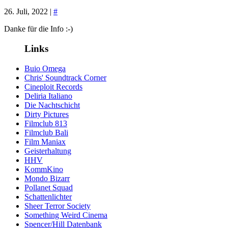
26. Juli, 2022 |
#
Danke für die Info :-)
Links
Buio Omega
Chris' Soundtrack Corner
Cineploit Records
Deliria Italiano
Die Nachtschicht
Dirty Pictures
Filmclub 813
Filmclub Bali
Film Maniax
Geisterhaltung
HHV
KommKino
Mondo Bizarr
Pollanet Squad
Schattenlichter
Sheer Terror Society
Something Weird Cinema
Spencer/Hill Datenbank