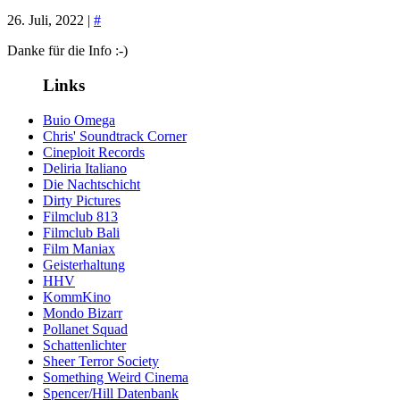
26. Juli, 2022 |
#
Danke für die Info :-)
Links
Buio Omega
Chris' Soundtrack Corner
Cineploit Records
Deliria Italiano
Die Nachtschicht
Dirty Pictures
Filmclub 813
Filmclub Bali
Film Maniax
Geisterhaltung
HHV
KommKino
Mondo Bizarr
Pollanet Squad
Schattenlichter
Sheer Terror Society
Something Weird Cinema
Spencer/Hill Datenbank