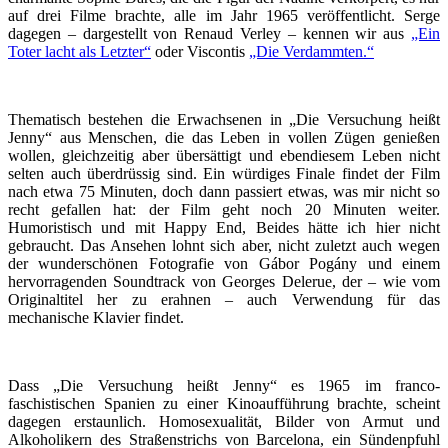
auf drei Filme brachte, alle im Jahr 1965 veröffentlicht. Serge
dagegen – dargestellt von Renaud Verley – kennen wir aus
„Ein
Toter lacht als Letzter“
oder Viscontis
„Die Verdammten.“
Thematisch bestehen die Erwachsenen in „Die Versuchung heißt
Jenny“ aus Menschen, die das Leben in vollen Zügen genießen
wollen, gleichzeitig aber übersättigt und ebendiesem Leben nicht
selten auch überdrüssig sind. Ein würdiges Finale findet der Film
nach etwa 75 Minuten, doch dann passiert etwas, was mir nicht so
recht gefallen hat: der Film geht noch 20 Minuten weiter.
Humoristisch und mit Happy End, Beides hätte ich hier nicht
gebraucht. Das Ansehen lohnt sich aber, nicht zuletzt auch wegen
der wunderschönen Fotografie von Gábor Pogány und einem
hervorragenden Soundtrack von Georges Delerue, der – wie vom
Originaltitel her zu erahnen – auch Verwendung für das
mechanische Klavier findet.
Dass „Die Versuchung heißt Jenny“ es 1965 im franco-
faschistischen Spanien zu einer Kinoaufführung brachte, scheint
dagegen erstaunlich. Homosexualität, Bilder von Armut und
Alkoholikern des Straßenstrichs von Barcelona, ein Sündenpfuhl