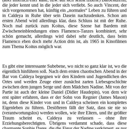
die jeder kennt und in die jeder sich verliebt. So auch Vincent, der
sich vorgenommen hat, künftig ein „normales“ Leben zu führen und
in Caldeya in Ruhe über sein Dasein nachzudenken. Schon am
ersten Abend wird allerdings klar, dass Schluss ist mit der Ruhe.
Noch mal zurück zum Koitus, diese Szene hat Bardem mit
Zwischeneinblendungen eines Flamenco-Tanzes kombiniert, sehr
schön gemacht, allerdings wird dabei sehr deutlich, dass beim
Flamenco eben doch mehr Action drin ist, als 1965 in Kinofilmen
zum Thema Koitus möglich war.
Es gibt eine interessante Subebene, wo nicht so ganz klar ist, wo die
eigentlich hinführen soll. Nach dem ersten chaotischen Abend in der
Bar von Caldeya begegnen wir den Kindern und Jugendlichen des
Ortes und werden Zeuge einer zunächst zarten Liebesgeschichte
zwischen dem jungen Serge und dem Mädchen Nadine. Mit von der
Partie ist auch der kleine Daniel (Didier Haudepin), von dem wir
erst später erfahren, dass er der Sohn von Regnier (James Mason)
ist, denn diese Kinder von und in Caldeya scheinen ein komplettes
Eigenleben zu führen. Desöfteren fällt der Satz, dass sie nie so
(verantwortungslos) werden wollen, wie ihre Eltern, und ihr größter
Traum scheint es, Caldeya zu verlassen – ohne ihre
Erziehungsberechtigten. Übrigens verdammt schade, dass diese
charmante Sophie Dares, die die Figur der Nadine verkörpert, es nur