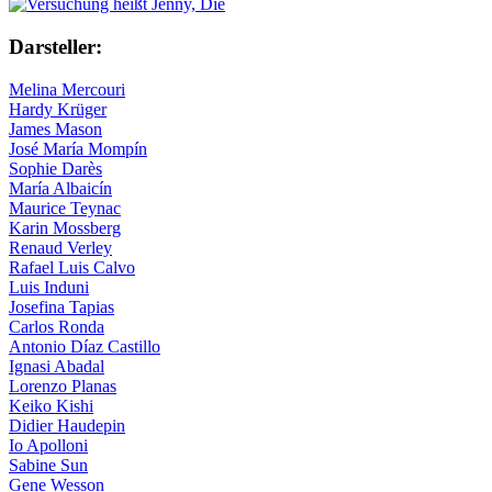
Darsteller:
Melina Mercouri
Hardy Krüger
James Mason
José María Mompín
Sophie Darès
María Albaicín
Maurice Teynac
Karin Mossberg
Renaud Verley
Rafael Luis Calvo
Luis Induni
Josefina Tapias
Carlos Ronda
Antonio Díaz Castillo
Ignasi Abadal
Lorenzo Planas
Keiko Kishi
Didier Haudepin
Io Apolloni
Sabine Sun
Gene Wesson