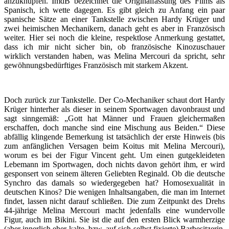
anzuknüpfen. ImdB bezeichnet die Originalfassung des Films als
Spanisch, ich wette dagegen. Es gibt gleich zu Anfang ein paar
spanische Sätze an einer Tankstelle zwischen Hardy Krüger und
zwei heimischen Mechanikern, danach geht es aber in Französisch
weiter. Hier sei noch die kleine, respektlose Anmerkung gestattet,
dass ich mir nicht sicher bin, ob französische Kinozuschauer
wirklich verstanden haben, was Melina Mercouri da spricht, sehr
gewöhnungsbedürftiges Französisch mit starkem Akzent.
Doch zurück zur Tankstelle. Der Co-Mechaniker schaut dort Hardy
Krüger hinterher als dieser in seinem Sportwagen davonbraust und
sagt sinngemäß: „Gott hat Männer und Frauen gleichermaßen
erschaffen, doch manche sind eine Mischung aus Beiden.“ Diese
abfällig klingende Bemerkung ist tatsächlich der erste Hinweis (bis
zum anfänglichen Versagen beim Koitus mit Melina Mercouri),
worum es bei der Figur Vincent geht. Um einen gutgekleideten
Lebemann im Sportwagen, doch nichts davon gehört ihm, er wird
gesponsert von seinem älteren Geliebten Reginald. Ob die deutsche
Synchro das damals so wiedergegeben hat? Homosexualität in
deutschen Kinos? Die wenigen Inhaltsangaben, die man im Internet
findet, lassen nicht darauf schließen. Die zum Zeitpunkt des Drehs
44-jährige Melina Mercouri macht jedenfalls eine wundervolle
Figur, auch im Bikini. Sie ist die auf den ersten Blick warmherzige
(aber innerlich eher kalte, bzw. auf sich selbst fixierte) Barbesitzerin,