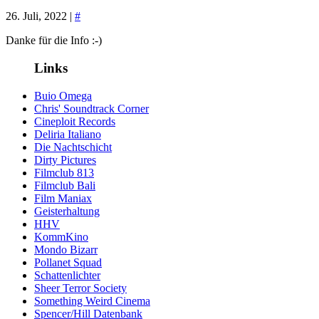
26. Juli, 2022 |
#
Danke für die Info :-)
Links
Buio Omega
Chris' Soundtrack Corner
Cineploit Records
Deliria Italiano
Die Nachtschicht
Dirty Pictures
Filmclub 813
Filmclub Bali
Film Maniax
Geisterhaltung
HHV
KommKino
Mondo Bizarr
Pollanet Squad
Schattenlichter
Sheer Terror Society
Something Weird Cinema
Spencer/Hill Datenbank