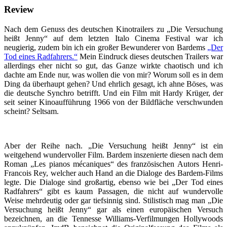
Review
Nach dem Genuss des deutschen Kinotrailers zu „Die Versuchung
heißt Jenny“ auf dem letzten Italo Cinema Festival war ich
neugierig, zudem bin ich ein großer Bewunderer von Bardems
„Der
Tod eines Radfahrers.“
Mein Eindruck dieses deutschen Trailers war
allerdings eher nicht so gut, das Ganze wirkte chaotisch und ich
dachte am Ende nur, was wollen die von mir? Worum soll es in dem
Ding da überhaupt gehen? Und ehrlich gesagt, ich ahne Böses, was
die deutsche Synchro betrifft. Und ein Film mit Hardy Krüger, der
seit seiner Kinoaufführung 1966 von der Bildfläche verschwunden
scheint? Seltsam.
Aber der Reihe nach. „Die Versuchung heißt Jenny“ ist ein
weitgehend wundervoller Film. Bardem inszenierte diesen nach dem
Roman „Les pianos mécaniques“ des französischen Autors Henri-
Francois Rey, welcher auch Hand an die Dialoge des Bardem-Films
legte. Die Dialoge sind großartig, ebenso wie bei „Der Tod eines
Radfahrers“ gibt es kaum Passagen, die nicht auf wundervolle
Weise mehrdeutig oder gar tiefsinnig sind. Stilistisch mag man „Die
Versuchung heißt Jenny“ gar als einen europäischen Versuch
bezeichnen, an die Tennesse Williams-Verfilmungen Hollywoods