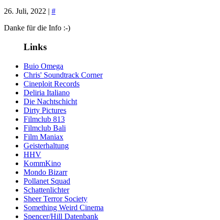
26. Juli, 2022 |
#
Danke für die Info :-)
Links
Buio Omega
Chris' Soundtrack Corner
Cineploit Records
Deliria Italiano
Die Nachtschicht
Dirty Pictures
Filmclub 813
Filmclub Bali
Film Maniax
Geisterhaltung
HHV
KommKino
Mondo Bizarr
Pollanet Squad
Schattenlichter
Sheer Terror Society
Something Weird Cinema
Spencer/Hill Datenbank