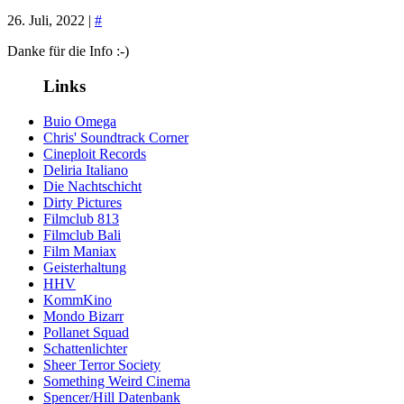
26. Juli, 2022 |
#
Danke für die Info :-)
Links
Buio Omega
Chris' Soundtrack Corner
Cineploit Records
Deliria Italiano
Die Nachtschicht
Dirty Pictures
Filmclub 813
Filmclub Bali
Film Maniax
Geisterhaltung
HHV
KommKino
Mondo Bizarr
Pollanet Squad
Schattenlichter
Sheer Terror Society
Something Weird Cinema
Spencer/Hill Datenbank