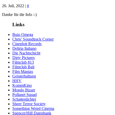
26. Juli, 2022 |
#
Danke für die Info :-)
Links
Buio Omega
Chris' Soundtrack Corner
Cineploit Records
Deliria Italiano
Die Nachtschicht
Dirty Pictures
Filmclub 813
Filmclub Bali
Film Maniax
Geisterhaltung
HHV
KommKino
Mondo Bizarr
Pollanet Squad
Schattenlichter
Sheer Terror Society
Something Weird Cinema
Spencer/Hill Datenbank