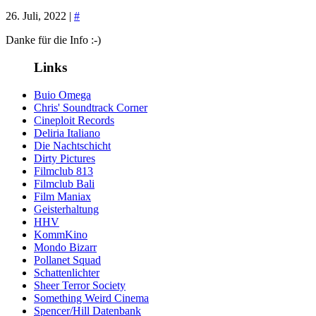
26. Juli, 2022 |
#
Danke für die Info :-)
Links
Buio Omega
Chris' Soundtrack Corner
Cineploit Records
Deliria Italiano
Die Nachtschicht
Dirty Pictures
Filmclub 813
Filmclub Bali
Film Maniax
Geisterhaltung
HHV
KommKino
Mondo Bizarr
Pollanet Squad
Schattenlichter
Sheer Terror Society
Something Weird Cinema
Spencer/Hill Datenbank