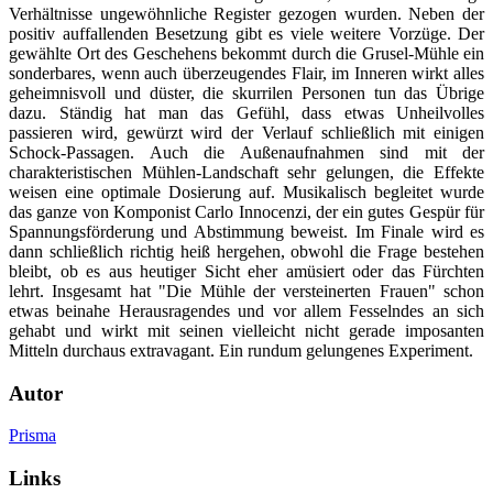
Verhältnisse ungewöhnliche Register gezogen wurden. Neben der
positiv auffallenden Besetzung gibt es viele weitere Vorzüge. Der
gewählte Ort des Geschehens bekommt durch die Grusel-Mühle ein
sonderbares, wenn auch überzeugendes Flair, im Inneren wirkt alles
geheimnisvoll und düster, die skurrilen Personen tun das Übrige
dazu. Ständig hat man das Gefühl, dass etwas Unheilvolles
passieren wird, gewürzt wird der Verlauf schließlich mit einigen
Schock-Passagen. Auch die Außenaufnahmen sind mit der
charakteristischen Mühlen-Landschaft sehr gelungen, die Effekte
weisen eine optimale Dosierung auf. Musikalisch begleitet wurde
das ganze von Komponist Carlo Innocenzi, der ein gutes Gespür für
Spannungsförderung und Abstimmung beweist. Im Finale wird es
dann schließlich richtig heiß hergehen, obwohl die Frage bestehen
bleibt, ob es aus heutiger Sicht eher amüsiert oder das Fürchten
lehrt. Insgesamt hat "Die Mühle der versteinerten Frauen" schon
etwas beinahe Herausragendes und vor allem Fesselndes an sich
gehabt und wirkt mit seinen vielleicht nicht gerade imposanten
Mitteln durchaus extravagant. Ein rundum gelungenes Experiment.
Autor
Prisma
Links