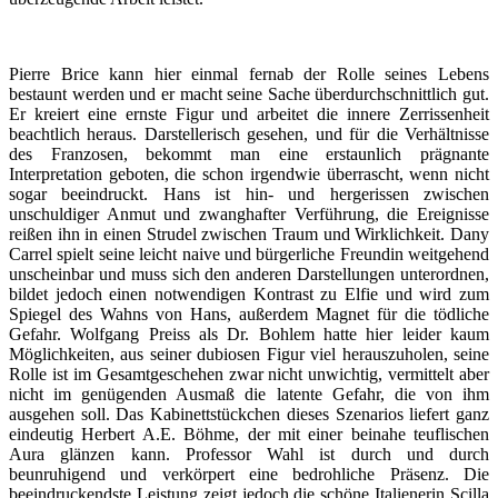
Pierre Brice kann hier einmal fernab der Rolle seines Lebens
bestaunt werden und er macht seine Sache überdurchschnittlich gut.
Er kreiert eine ernste Figur und arbeitet die innere Zerrissenheit
beachtlich heraus. Darstellerisch gesehen, und für die Verhältnisse
des Franzosen, bekommt man eine erstaunlich prägnante
Interpretation geboten, die schon irgendwie überrascht, wenn nicht
sogar beeindruckt. Hans ist hin- und hergerissen zwischen
unschuldiger Anmut und zwanghafter Verführung, die Ereignisse
reißen ihn in einen Strudel zwischen Traum und Wirklichkeit. Dany
Carrel spielt seine leicht naive und bürgerliche Freundin weitgehend
unscheinbar und muss sich den anderen Darstellungen unterordnen,
bildet jedoch einen notwendigen Kontrast zu Elfie und wird zum
Spiegel des Wahns von Hans, außerdem Magnet für die tödliche
Gefahr. Wolfgang Preiss als Dr. Bohlem hatte hier leider kaum
Möglichkeiten, aus seiner dubiosen Figur viel herauszuholen, seine
Rolle ist im Gesamtgeschehen zwar nicht unwichtig, vermittelt aber
nicht im genügenden Ausmaß die latente Gefahr, die von ihm
ausgehen soll. Das Kabinettstückchen dieses Szenarios liefert ganz
eindeutig Herbert A.E. Böhme, der mit einer beinahe teuflischen
Aura glänzen kann. Professor Wahl ist durch und durch
beunruhigend und verkörpert eine bedrohliche Präsenz. Die
beeindruckendste Leistung zeigt jedoch die schöne Italienerin Scilla