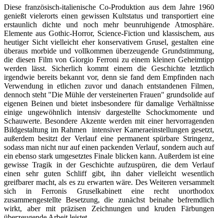
Diese französisch-italienische Co-Produktion aus dem Jahre 1960
genießt vielerorts einen gewissen Kultstatus und transportiert eine
erstaunlich dichte und noch mehr beunruhigende Atmosphäre.
Elemente aus Gothic-Horror, Science-Fiction und klassischem, aus
heutiger Sicht vielleicht eher konservativem Grusel, gestalten eine
überaus morbide und vollkommen überzeugende Grundstimmung,
die diesen Film von Giorgio Ferroni zu einem kleinen Geheimtipp
werden lässt. Sicherlich kommt einem die Geschichte letztlich
irgendwie bereits bekannt vor, denn sie fand dem Empfinden nach
Verwendung in etlichen zuvor und danach entstandenen Filmen,
dennoch steht "Die Mühle der versteinerten Frauen" grundsolide auf
eigenen Beinen und bietet insbesondere für damalige Verhältnisse
einige ungewöhnlich intensiv dargestellte Schockmomente und
Schauwerte. Besondere Akzente werden mit einer hervorragenden
Bildgestaltung im Rahmen intensiver Kameraeinstellungen gesetzt,
außerdem besitzt der Verlauf eine permanent spürbare Stringenz,
sodass man nicht nur auf einen packenden Verlauf, sondern auch auf
ein ebenso stark umgesetztes Finale blicken kann. Außerdem ist eine
gewisse Tragik in der Geschichte aufzuspüren, die dem Verlauf
einen sehr guten Schliff gibt, ihn daher vielleicht wesentlich
greifbarer macht, als es zu erwarten wäre. Des Weiteren versammelt
sich in Ferronis Gruselkabinett eine recht unorthodox
zusammengestellte Besetzung, die zunächst beinahe befremdlich
wirkt, aber mit präzisen Zeichnungen und kruden Färbungen
überzeugende Arbeit leistet.