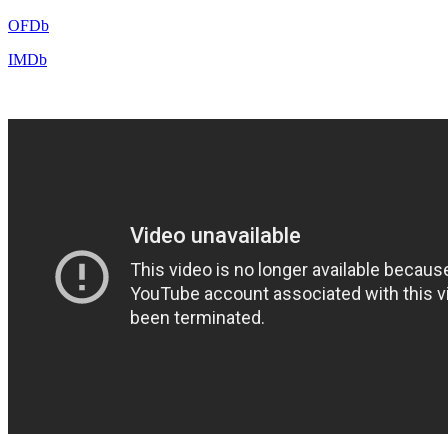
OFDb
IMDb