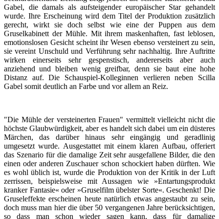
Gabel, die damals als aufsteigender europäischer Star gehandelt
wurde. Ihre Erscheinung wird dem Titel der Produktion zusätzlich
gerecht, wirkt sie doch selbst wie eine der Puppen aus dem
Gruselkabinett der Mühle. Mit ihrem maskenhaften, fast leblosen,
emotionslosen Gesicht scheint ihr Wesen ebenso versteinert zu sein,
sie vereint Unschuld und Verführung sehr nachhaltig. Ihre Auftritte
wirken einerseits sehr gespenstisch, andererseits aber auch
anziehend und bleiben wenig greifbar, denn sie baut eine hohe
Distanz auf. Die Schauspiel-Kolleginnen verlieren neben Scilla
Gabel somit deutlich an Farbe und vor allem an Reiz.
"Die Mühle der versteinerten Frauen" vermittelt vielleicht nicht die
höchste Glaubwürdigkeit, aber es handelt sich dabei um ein düsteres
Märchen, das darüber hinaus sehr eingängig und geradlinig
umgesetzt wurde. Ausgestattet mit einem klaren Aufbau, offeriert
das Szenario für die damalige Zeit sehr ausgefallene Bilder, die den
einen oder anderen Zuschauer schon schockiert haben dürften. Wie
es wohl üblich ist, wurde die Produktion von der Kritik in der Luft
zerrissen, beispielsweise mit Aussagen wie »Entartungsprodukt
kranker Fantasie« oder »Gruselfilm übelster Sorte«. Geschenkt! Die
Gruseleffekte erscheinen heute natürlich etwas angestaubt zu sein,
doch muss man hier die über 50 vergangenen Jahre berücksichtigen,
so dass man schon wieder sagen kann, dass für damalige