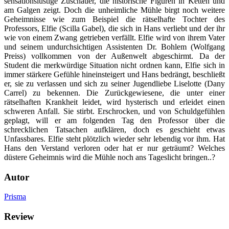
sensationslustige Zuschauer, die historische Figuren in Ketten und
am Galgen zeigt. Doch die unheimliche Mühle birgt noch weitere
Geheimnisse wie zum Beispiel die rätselhafte Tochter des
Professors, Elfie (Scilla Gabel), die sich in Hans verliebt und der ihr
wie von einem Zwang getrieben verfällt. Elfie wird von ihrem Vater
und seinem undurchsichtigen Assistenten Dr. Bohlem (Wolfgang
Preiss) vollkommen von der Außenwelt abgeschirmt. Da der
Student die merkwürdige Situation nicht ordnen kann, Elfie sich in
immer stärkere Gefühle hineinsteigert und Hans bedrängt, beschließt
er, sie zu verlassen und sich zu seiner Jugendliebe Liselotte (Dany
Carrel) zu bekennen. Die Zurückgewiesene, die unter einer
rätselhaften Krankheit leidet, wird hysterisch und erleidet einen
schweren Anfall. Sie stirbt. Erschrocken, und von Schuldgefühlen
geplagt, will er am folgenden Tag den Professor über die
schrecklichen Tatsachen aufklären, doch es geschieht etwas
Unfassbares. Elfie steht plötzlich wieder sehr lebendig vor ihm. Hat
Hans den Verstand verloren oder hat er nur geträumt? Welches
düstere Geheimnis wird die Mühle noch ans Tageslicht bringen..?
Autor
Prisma
Review