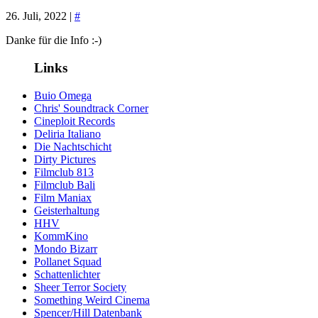
26. Juli, 2022 |
#
Danke für die Info :-)
Links
Buio Omega
Chris' Soundtrack Corner
Cineploit Records
Deliria Italiano
Die Nachtschicht
Dirty Pictures
Filmclub 813
Filmclub Bali
Film Maniax
Geisterhaltung
HHV
KommKino
Mondo Bizarr
Pollanet Squad
Schattenlichter
Sheer Terror Society
Something Weird Cinema
Spencer/Hill Datenbank