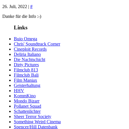
26. Juli, 2022 |
#
Danke für die Info :-)
Links
Buio Omega
Chris' Soundtrack Corner
Cineploit Records
Deliria Italiano
Die Nachtschicht
Dirty Pictures
Filmclub 813
Filmclub Bali
Film Maniax
Geisterhaltung
HHV
KommKino
Mondo Bizarr
Pollanet Squad
Schattenlichter
Sheer Terror Society
Something Weird Cinema
Spencer/Hill Datenbank