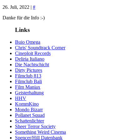
26. Juli, 2022 |
#
Danke für die Info :-)
Links
Buio Omega
Chris' Soundtrack Corner
Cineploit Records
Deliria Italiano
Die Nachtschicht
Dirty Pictures
Filmclub 813
Filmclub Bali
Film Maniax
Geisterhaltung
HHV
KommKino
Mondo Bizarr
Pollanet Squad
Schattenlichter
Sheer Terror Society
Something Weird Cinema
Spencer/Hill Datenbank