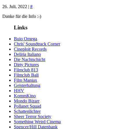
26. Juli, 2022 |
#
Danke für die Info :-)
Links
Buio Omega
Chris' Soundtrack Corner
Cineploit Records
Deliria Italiano
Die Nachtschicht
Dirty Pictures
Filmclub 813
Filmclub Bali
Film Maniax
Geisterhaltung
HHV
KommKino
Mondo Bizarr
Pollanet Squad
Schattenlichter
Sheer Terror Society
Something Weird Cinema
Spencer/Hill Datenbank