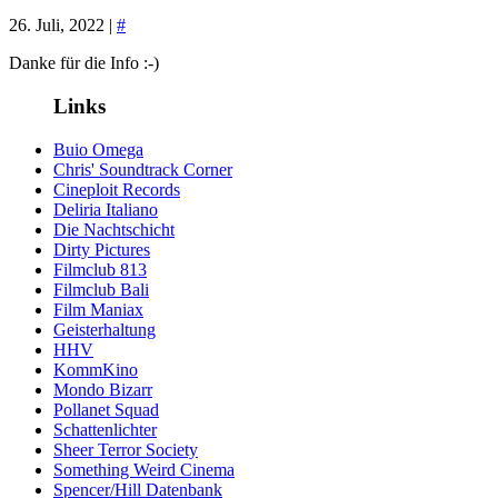
26. Juli, 2022 |
#
Danke für die Info :-)
Links
Buio Omega
Chris' Soundtrack Corner
Cineploit Records
Deliria Italiano
Die Nachtschicht
Dirty Pictures
Filmclub 813
Filmclub Bali
Film Maniax
Geisterhaltung
HHV
KommKino
Mondo Bizarr
Pollanet Squad
Schattenlichter
Sheer Terror Society
Something Weird Cinema
Spencer/Hill Datenbank