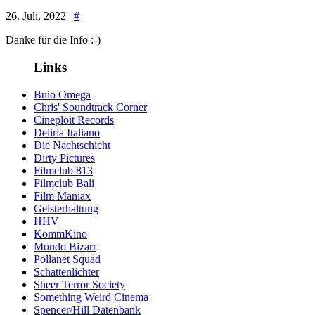
26. Juli, 2022 |
#
Danke für die Info :-)
Links
Buio Omega
Chris' Soundtrack Corner
Cineploit Records
Deliria Italiano
Die Nachtschicht
Dirty Pictures
Filmclub 813
Filmclub Bali
Film Maniax
Geisterhaltung
HHV
KommKino
Mondo Bizarr
Pollanet Squad
Schattenlichter
Sheer Terror Society
Something Weird Cinema
Spencer/Hill Datenbank