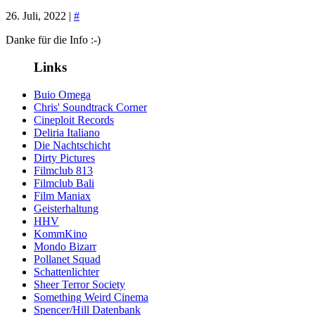
26. Juli, 2022 |
#
Danke für die Info :-)
Links
Buio Omega
Chris' Soundtrack Corner
Cineploit Records
Deliria Italiano
Die Nachtschicht
Dirty Pictures
Filmclub 813
Filmclub Bali
Film Maniax
Geisterhaltung
HHV
KommKino
Mondo Bizarr
Pollanet Squad
Schattenlichter
Sheer Terror Society
Something Weird Cinema
Spencer/Hill Datenbank