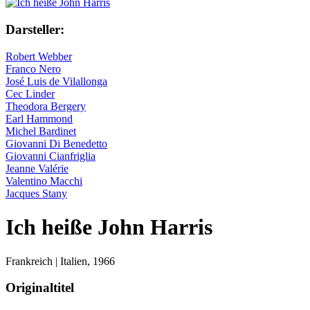
Darsteller:
Robert Webber
Franco Nero
José Luis de Vilallonga
Cec Linder
Theodora Bergery
Earl Hammond
Michel Bardinet
Giovanni Di Benedetto
Giovanni Cianfriglia
Jeanne Valérie
Valentino Macchi
Jacques Stany
Ich heiße John Harris
Frankreich | Italien,
1966
Originaltitel