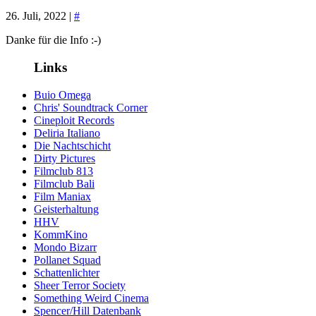
26. Juli, 2022 |
#
Danke für die Info :-)
Links
Buio Omega
Chris' Soundtrack Corner
Cineploit Records
Deliria Italiano
Die Nachtschicht
Dirty Pictures
Filmclub 813
Filmclub Bali
Film Maniax
Geisterhaltung
HHV
KommKino
Mondo Bizarr
Pollanet Squad
Schattenlichter
Sheer Terror Society
Something Weird Cinema
Spencer/Hill Datenbank