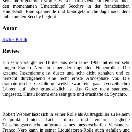
Selbstmord getarnten Mordes wissen. Und vielleicht kennt sie auch
den momentanen Unterschlupf Secchys in der französischen
Hauptstadt. Eine spannende und brandgefährliche Jagd nach dem
unbekannten Secchy beginnt...
Autor
Richie Pistilli
Review
Ein sehr vorzüglicher Thriller aus dem Jahre 1966 mit einem sehr
jungen Franco Nero in einer der tragenden Nebenrollen. Die
gesamte Inszenierung ist düster und sehr dicht gehalten und es
herrscht durchgehend eine recht ernste Atmosphäre vor. Die
dramaturgische Gestaltung weißt zwar ein paar (verzeihliche)
Längen auf, aber grundsätzlich ist das Ganze recht spannend
umgesetzt. Hinzu kommt eine sehr gute und ernsthafte dt. Synchro.
Robert Webber lässt sich in seiner Rolle als Auftragskiller zu keinem
Zeitpunkt hinters Licht führen und enttarnt jegliche
Täuschungsversuche aufgrund seines messerscharfen Verstandes.
Franco Nero kann in seiner Liquidatoren-Rolle auch gefallen und