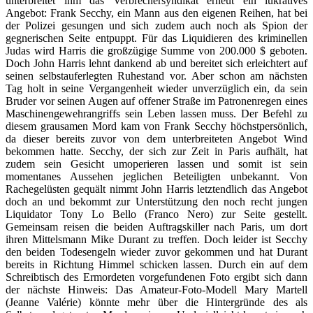
unterbreitet ihm das Verbrechersyndikat erneut ein lukratives
Angebot: Frank Secchy, ein Mann aus den eigenen Reihen, hat bei
der Polizei gesungen und sich zudem auch noch als Spion der
gegnerischen Seite entpuppt. Für das Liquidieren des kriminellen
Judas wird Harris die großzügige Summe von 200.000 $ geboten.
Doch John Harris lehnt dankend ab und bereitet sich erleichtert auf
seinen selbstauferlegten Ruhestand vor. Aber schon am nächsten
Tag holt in seine Vergangenheit wieder unverzüglich ein, da sein
Bruder vor seinen Augen auf offener Straße im Patronenregen eines
Maschinengewehrangriffs sein Leben lassen muss. Der Befehl zu
diesem grausamen Mord kam von Frank Secchy höchstpersönlich,
da dieser bereits zuvor von dem unterbreiteten Angebot Wind
bekommen hatte. Secchy, der sich zur Zeit in Paris aufhält, hat
zudem sein Gesicht umoperieren lassen und somit ist sein
momentanes Aussehen jeglichen Beteiligten unbekannt. Von
Rachegelüsten gequält nimmt John Harris letztendlich das Angebot
doch an und bekommt zur Unterstützung den noch recht jungen
Liquidator Tony Lo Bello (Franco Nero) zur Seite gestellt.
Gemeinsam reisen die beiden Auftragskiller nach Paris, um dort
ihren Mittelsmann Mike Durant zu treffen. Doch leider ist Secchy
den beiden Todesengeln wieder zuvor gekommen und hat Durant
bereits in Richtung Himmel schicken lassen. Durch ein auf dem
Schreibtisch des Ermordeten vorgefundenen Foto ergibt sich dann
der nächste Hinweis: Das Amateur-Foto-Modell Mary Martell
(Jeanne Valérie) könnte mehr über die Hintergründe des als