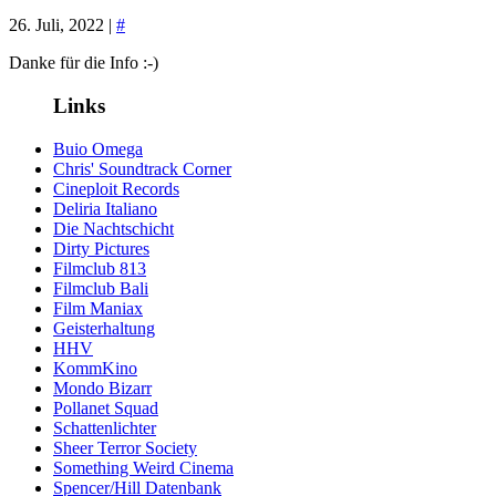
26. Juli, 2022 |
#
Danke für die Info :-)
Links
Buio Omega
Chris' Soundtrack Corner
Cineploit Records
Deliria Italiano
Die Nachtschicht
Dirty Pictures
Filmclub 813
Filmclub Bali
Film Maniax
Geisterhaltung
HHV
KommKino
Mondo Bizarr
Pollanet Squad
Schattenlichter
Sheer Terror Society
Something Weird Cinema
Spencer/Hill Datenbank