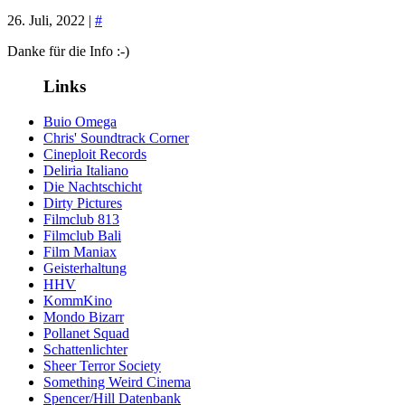
26. Juli, 2022 |
#
Danke für die Info :-)
Links
Buio Omega
Chris' Soundtrack Corner
Cineploit Records
Deliria Italiano
Die Nachtschicht
Dirty Pictures
Filmclub 813
Filmclub Bali
Film Maniax
Geisterhaltung
HHV
KommKino
Mondo Bizarr
Pollanet Squad
Schattenlichter
Sheer Terror Society
Something Weird Cinema
Spencer/Hill Datenbank