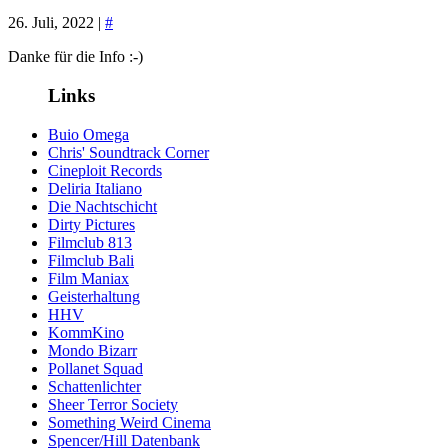
26. Juli, 2022 |
#
Danke für die Info :-)
Links
Buio Omega
Chris' Soundtrack Corner
Cineploit Records
Deliria Italiano
Die Nachtschicht
Dirty Pictures
Filmclub 813
Filmclub Bali
Film Maniax
Geisterhaltung
HHV
KommKino
Mondo Bizarr
Pollanet Squad
Schattenlichter
Sheer Terror Society
Something Weird Cinema
Spencer/Hill Datenbank