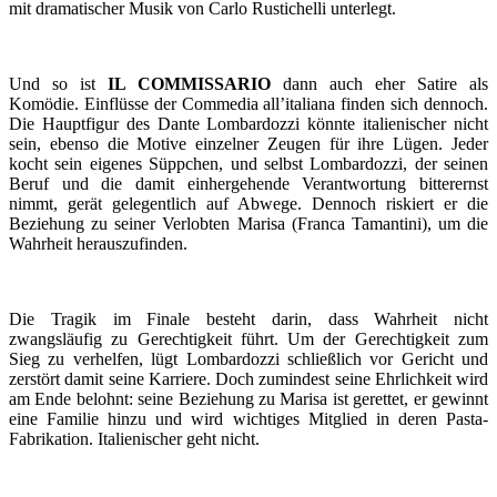
mit dramatischer Musik von Carlo Rustichelli unterlegt.
Und so ist
IL COMMISSARIO
dann auch eher Satire als
Komödie. Einflüsse der Commedia all’italiana finden sich dennoch.
Die Hauptfigur des Dante Lombardozzi könnte italienischer nicht
sein, ebenso die Motive einzelner Zeugen für ihre Lügen. Jeder
kocht sein eigenes Süppchen, und selbst Lombardozzi, der seinen
Beruf und die damit einhergehende Verantwortung bitterernst
nimmt, gerät gelegentlich auf Abwege. Dennoch riskiert er die
Beziehung zu seiner Verlobten Marisa (Franca Tamantini), um die
Wahrheit herauszufinden.
Die Tragik im Finale besteht darin, dass Wahrheit nicht
zwangsläufig zu Gerechtigkeit führt. Um der Gerechtigkeit zum
Sieg zu verhelfen, lügt Lombardozzi schließlich vor Gericht und
zerstört damit seine Karriere. Doch zumindest seine Ehrlichkeit wird
am Ende belohnt: seine Beziehung zu Marisa ist gerettet, er gewinnt
eine Familie hinzu und wird wichtiges Mitglied in deren Pasta-
Fabrikation. Italienischer geht nicht.