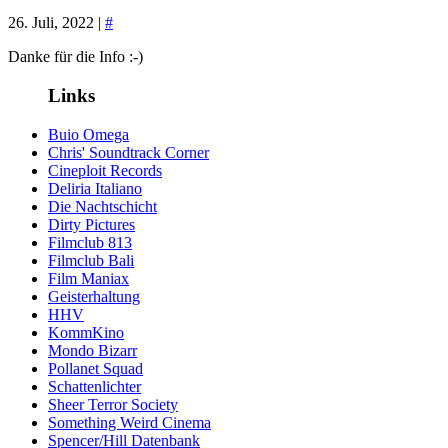
26. Juli, 2022 |
#
Danke für die Info :-)
Links
Buio Omega
Chris' Soundtrack Corner
Cineploit Records
Deliria Italiano
Die Nachtschicht
Dirty Pictures
Filmclub 813
Filmclub Bali
Film Maniax
Geisterhaltung
HHV
KommKino
Mondo Bizarr
Pollanet Squad
Schattenlichter
Sheer Terror Society
Something Weird Cinema
Spencer/Hill Datenbank