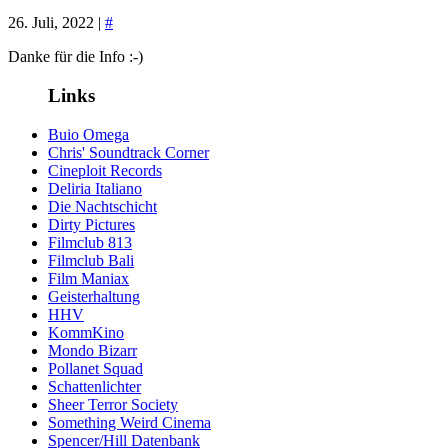
26. Juli, 2022 |
#
Danke für die Info :-)
Links
Buio Omega
Chris' Soundtrack Corner
Cineploit Records
Deliria Italiano
Die Nachtschicht
Dirty Pictures
Filmclub 813
Filmclub Bali
Film Maniax
Geisterhaltung
HHV
KommKino
Mondo Bizarr
Pollanet Squad
Schattenlichter
Sheer Terror Society
Something Weird Cinema
Spencer/Hill Datenbank