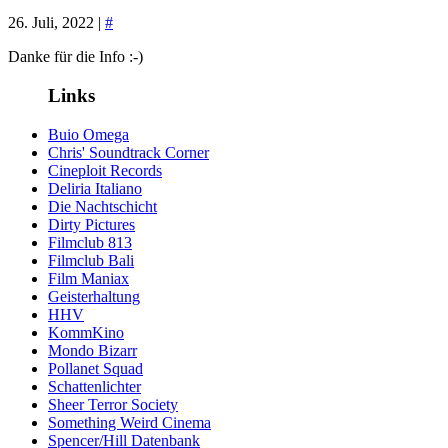
26. Juli, 2022 |
#
Danke für die Info :-)
Links
Buio Omega
Chris' Soundtrack Corner
Cineploit Records
Deliria Italiano
Die Nachtschicht
Dirty Pictures
Filmclub 813
Filmclub Bali
Film Maniax
Geisterhaltung
HHV
KommKino
Mondo Bizarr
Pollanet Squad
Schattenlichter
Sheer Terror Society
Something Weird Cinema
Spencer/Hill Datenbank