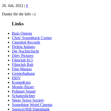
26. Juli, 2022 |
#
Danke für die Info :-)
Links
Buio Omega
Chris' Soundtrack Corner
Cineploit Records
Deliria Italiano
Die Nachtschicht
Dirty Pictures
Filmclub 813
Filmclub Bali
Film Maniax
Geisterhaltung
HHV
KommKino
Mondo Bizarr
Pollanet Squad
Schattenlichter
Sheer Terror Society
Something Weird Cinema
Spencer/Hill Datenbank