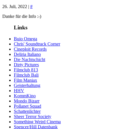
26. Juli, 2022 |
#
Danke für die Info :-)
Links
Buio Omega
Chris' Soundtrack Corner
Cineploit Records
Deliria Italiano
Die Nachtschicht
Dirty Pictures
Filmclub 813
Filmclub Bali
Film Maniax
Geisterhaltung
HHV
KommKino
Mondo Bizarr
Pollanet Squad
Schattenlichter
Sheer Terror Society
Something Weird Cinema
Spencer/Hill Datenbank