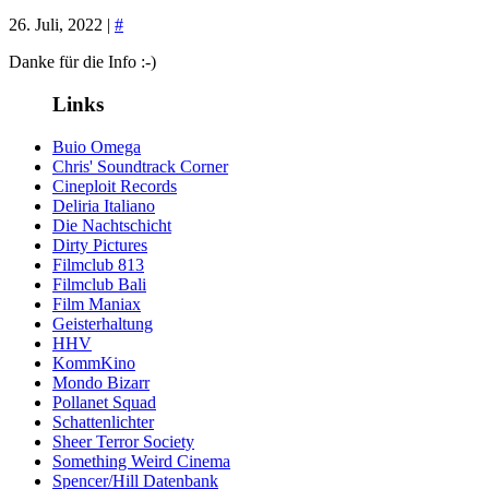
26. Juli, 2022 |
#
Danke für die Info :-)
Links
Buio Omega
Chris' Soundtrack Corner
Cineploit Records
Deliria Italiano
Die Nachtschicht
Dirty Pictures
Filmclub 813
Filmclub Bali
Film Maniax
Geisterhaltung
HHV
KommKino
Mondo Bizarr
Pollanet Squad
Schattenlichter
Sheer Terror Society
Something Weird Cinema
Spencer/Hill Datenbank