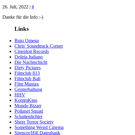
26. Juli, 2022 |
#
Danke für die Info :-)
Links
Buio Omega
Chris' Soundtrack Corner
Cineploit Records
Deliria Italiano
Die Nachtschicht
Dirty Pictures
Filmclub 813
Filmclub Bali
Film Maniax
Geisterhaltung
HHV
KommKino
Mondo Bizarr
Pollanet Squad
Schattenlichter
Sheer Terror Society
Something Weird Cinema
Spencer/Hill Datenbank