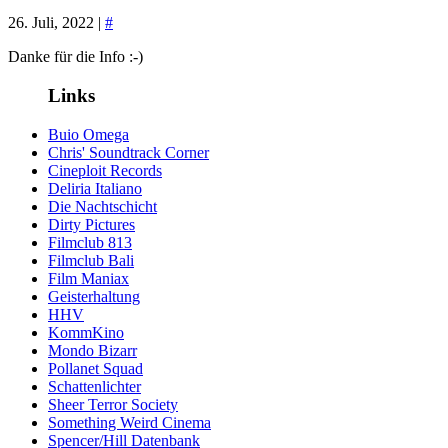
26. Juli, 2022 |
#
Danke für die Info :-)
Links
Buio Omega
Chris' Soundtrack Corner
Cineploit Records
Deliria Italiano
Die Nachtschicht
Dirty Pictures
Filmclub 813
Filmclub Bali
Film Maniax
Geisterhaltung
HHV
KommKino
Mondo Bizarr
Pollanet Squad
Schattenlichter
Sheer Terror Society
Something Weird Cinema
Spencer/Hill Datenbank