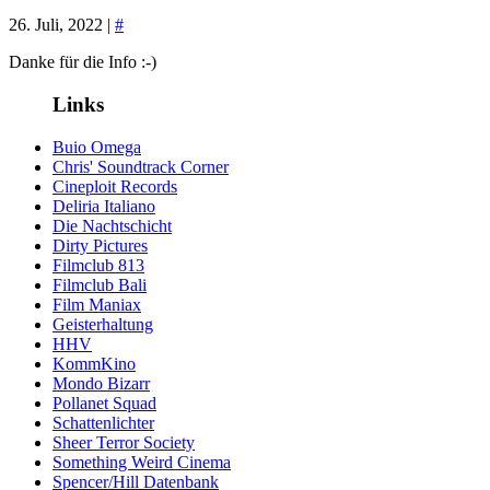
26. Juli, 2022 |
#
Danke für die Info :-)
Links
Buio Omega
Chris' Soundtrack Corner
Cineploit Records
Deliria Italiano
Die Nachtschicht
Dirty Pictures
Filmclub 813
Filmclub Bali
Film Maniax
Geisterhaltung
HHV
KommKino
Mondo Bizarr
Pollanet Squad
Schattenlichter
Sheer Terror Society
Something Weird Cinema
Spencer/Hill Datenbank