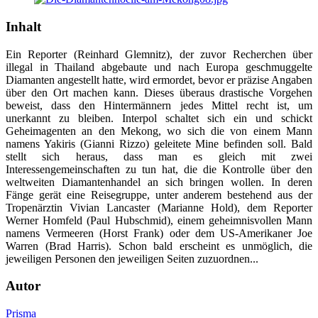
Inhalt
Ein Reporter (Reinhard Glemnitz), der zuvor Recherchen über
illegal in Thailand abgebaute und nach Europa geschmuggelte
Diamanten angestellt hatte, wird ermordet, bevor er präzise Angaben
über den Ort machen kann. Dieses überaus drastische Vorgehen
beweist, dass den Hintermännern jedes Mittel recht ist, um
unerkannt zu bleiben. Interpol schaltet sich ein und schickt
Geheimagenten an den Mekong, wo sich die von einem Mann
namens Yakiris (Gianni Rizzo) geleitete Mine befinden soll. Bald
stellt sich heraus, dass man es gleich mit zwei
Interessengemeinschaften zu tun hat, die die Kontrolle über den
weltweiten Diamantenhandel an sich bringen wollen. In deren
Fänge gerät eine Reisegruppe, unter anderem bestehend aus der
Tropenärztin Vivian Lancaster (Marianne Hold), dem Reporter
Werner Homfeld (Paul Hubschmid), einem geheimnisvollen Mann
namens Vermeeren (Horst Frank) oder dem US-Amerikaner Joe
Warren (Brad Harris). Schon bald erscheint es unmöglich, die
jeweiligen Personen den jeweiligen Seiten zuzuordnen...
Autor
Prisma