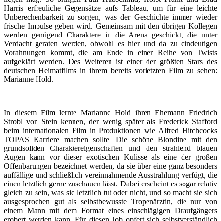
Harris erfreuliche Gegensätze aufs Tableau, um für eine leichte
Unberechenbarkeit zu sorgen, was der Geschichte immer wieder
frische Impulse geben wird. Gemeinsam mit den übrigen Kollegen
werden genügend Charaktere in die Arena geschickt, die unter
Verdacht geraten werden, obwohl es hier und da zu eindeutigen
Vorahnungen kommt, die am Ende in einer Reihe von Twists
aufgeklärt werden. Des Weiteren ist einer der größten Stars des
deutschen Heimatfilms in ihrem bereits vorletzten Film zu sehen:
Marianne Hold.
In diesem Film lernte Marianne Hold ihren Ehemann Friedrich
Strobl von Stein kennen, der wenig später als Frederick Stafford
beim internationalen Film in Produktionen wie Alfred Hitchcocks
TOPAS Karriere machen sollte. Die schöne Blondine mit den
grundsoliden Charaktereigenschaften und den strahlend blauen
Augen kann vor dieser exotischen Kulisse als eine der großen
Offenbarungen bezeichnet werden, da sie über eine ganz besonders
auffällige und schließlich vereinnahmende Ausstrahlung verfügt, die
einen letztlich gerne zuschauen lässt. Dabei erscheint es sogar relativ
gleich zu sein, was sie letztlich tut oder nicht, und so macht sie sich
ausgesprochen gut als selbstbewusste Tropenärztin, die nur von
einem Mann mit dem Format eines einschlägigen Draufgängers
erobert werden kann. Für diesen Job opfert sich selbstverständlich