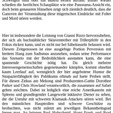
Schweigen hüllt oder mit lautem Bellen auffällt. Immer wieder
schießen die herrlichen Schauplätze wie eine Panorama-Ansicht ein,
doch beim genaueren Hinsehen zeigt sich ziemlich deutlich, dass die
Ganoven der Veranstaltung diese trügerischen Eindrücke mit Folter
und Mord stören werden.
Hier ist insbesondere die Leistung von Gianni Rizzo hervorzuheben,
der sich als buchstäblicher Sklaventreiber mit Trillerpfeife in den
Fokus rücken kann, und es nicht nur bei Säbelrasseln belassen wird.
Diesem Zeitgenossen ist eine ausgiebige Portion Perversion mit
breitem Hang zum Sadismus anzusehen, sodass seine Performance
das Szenario mit der Bedrohlichkeit ausstatten kann, die eine
spannende Geschichte nötig hat. Da gleich mehrere
Interessengemeinschaften gegeneinander kämpfen, kommt ohnehin
kaum Leerlauf auf, wenngleich der hier angebotene Humor die
Strapazierfähigkeit des Publikums oftmals auf harte Proben stellt.
Für diesen Zirkus am Mekong sind Produzenten-Gattin Dorothee
Parker und Chris Howland verantwortlich, die zusammen auf Safari
gehen möchten. Dabei ist lediglich eine reiche Amerikanerin mit
Spleens und grundlegender Langeweile inklusive Diener zu sehen,
die die Unruhe mit schweren Klamauk-Attacken stören wird. Bei
den männlichen Hauptrollen sind schwere Geschütze zu
beobachten, was nicht zuletzt am jeweiligen Bekanntheitsgrad
liegen mag. So bringen Paul Hubschmid, Horst Frank und Brad