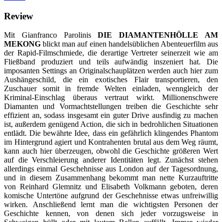
Review
Mit Gianfranco Parolinis
DIE DIAMANTENHÖLLE AM
MEKONG
blickt man auf einen handelsüblichen Abenteuerfilm aus
der Rapid-Filmschmiede, die derartige Vertreter seinerzeit wie am
Fließband produziert und teils aufwändig inszeniert hat. Die
imposanten Settings an Originalschauplätzen werden auch hier zum
Aushängeschild, die ein exotisches Flair transportieren, den
Zuschauer somit in fremde Welten einladen, wenngleich der
Kriminal-Einschlag überaus vertraut wirkt. Millionenschwere
Diamanten und Vormachtstellungen treiben die Geschichte sehr
effizient an, sodass insgesamt ein guter Drive ausfindig zu machen
ist, außerdem genügend Action, die sich in bedrohlichen Situationen
entlädt. Die bewährte Idee, dass ein gefährlich klingendes Phantom
im Hintergrund agiert und Kontrahenten brutal aus dem Weg räumt,
kann auch hier überzeugen, obwohl die Geschichte größeren Wert
auf die Verschleierung anderer Identitäten legt. Zunächst stehen
allerdings einmal Geschehnisse aus London auf der Tagesordnung,
und in diesem Zusammenhang bekommt man nette Kurzauftritte
von Reinhard Glemnitz und Elisabeth Volkmann geboten, deren
komische Untertöne aufgrund der Geschehnisse etwas unfreiwillig
wirken. Anschließend lernt man die wichtigsten Personen der
Geschichte kennen, von denen sich jeder vorzugsweise in