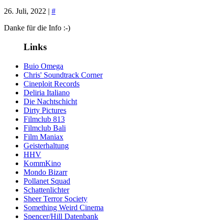
26. Juli, 2022 |
#
Danke für die Info :-)
Links
Buio Omega
Chris' Soundtrack Corner
Cineploit Records
Deliria Italiano
Die Nachtschicht
Dirty Pictures
Filmclub 813
Filmclub Bali
Film Maniax
Geisterhaltung
HHV
KommKino
Mondo Bizarr
Pollanet Squad
Schattenlichter
Sheer Terror Society
Something Weird Cinema
Spencer/Hill Datenbank