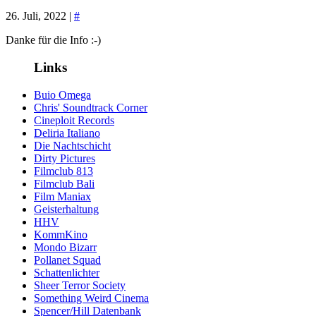
26. Juli, 2022 |
#
Danke für die Info :-)
Links
Buio Omega
Chris' Soundtrack Corner
Cineploit Records
Deliria Italiano
Die Nachtschicht
Dirty Pictures
Filmclub 813
Filmclub Bali
Film Maniax
Geisterhaltung
HHV
KommKino
Mondo Bizarr
Pollanet Squad
Schattenlichter
Sheer Terror Society
Something Weird Cinema
Spencer/Hill Datenbank