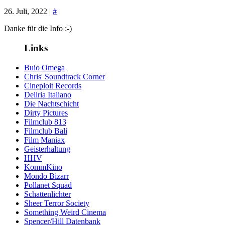
26. Juli, 2022 |
#
Danke für die Info :-)
Links
Buio Omega
Chris' Soundtrack Corner
Cineploit Records
Deliria Italiano
Die Nachtschicht
Dirty Pictures
Filmclub 813
Filmclub Bali
Film Maniax
Geisterhaltung
HHV
KommKino
Mondo Bizarr
Pollanet Squad
Schattenlichter
Sheer Terror Society
Something Weird Cinema
Spencer/Hill Datenbank