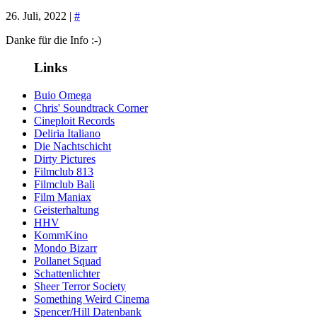
26. Juli, 2022 |
#
Danke für die Info :-)
Links
Buio Omega
Chris' Soundtrack Corner
Cineploit Records
Deliria Italiano
Die Nachtschicht
Dirty Pictures
Filmclub 813
Filmclub Bali
Film Maniax
Geisterhaltung
HHV
KommKino
Mondo Bizarr
Pollanet Squad
Schattenlichter
Sheer Terror Society
Something Weird Cinema
Spencer/Hill Datenbank