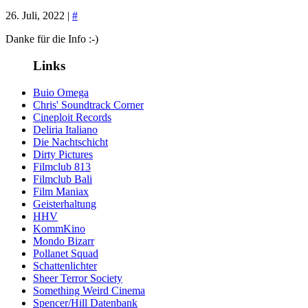
26. Juli, 2022 |
#
Danke für die Info :-)
Links
Buio Omega
Chris' Soundtrack Corner
Cineploit Records
Deliria Italiano
Die Nachtschicht
Dirty Pictures
Filmclub 813
Filmclub Bali
Film Maniax
Geisterhaltung
HHV
KommKino
Mondo Bizarr
Pollanet Squad
Schattenlichter
Sheer Terror Society
Something Weird Cinema
Spencer/Hill Datenbank