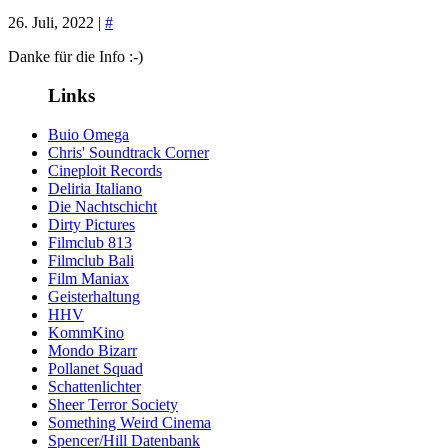
26. Juli, 2022 |
#
Danke für die Info :-)
Links
Buio Omega
Chris' Soundtrack Corner
Cineploit Records
Deliria Italiano
Die Nachtschicht
Dirty Pictures
Filmclub 813
Filmclub Bali
Film Maniax
Geisterhaltung
HHV
KommKino
Mondo Bizarr
Pollanet Squad
Schattenlichter
Sheer Terror Society
Something Weird Cinema
Spencer/Hill Datenbank