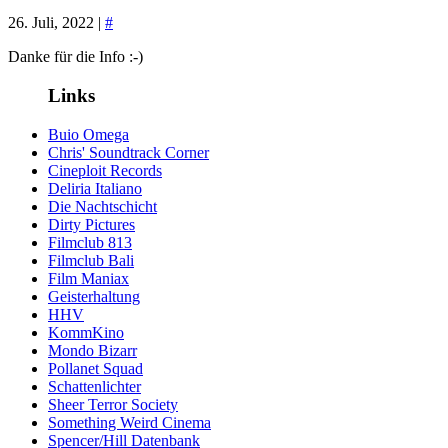
26. Juli, 2022 |
#
Danke für die Info :-)
Links
Buio Omega
Chris' Soundtrack Corner
Cineploit Records
Deliria Italiano
Die Nachtschicht
Dirty Pictures
Filmclub 813
Filmclub Bali
Film Maniax
Geisterhaltung
HHV
KommKino
Mondo Bizarr
Pollanet Squad
Schattenlichter
Sheer Terror Society
Something Weird Cinema
Spencer/Hill Datenbank