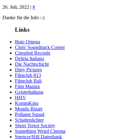
26. Juli, 2022 |
#
Danke für die Info :-)
Links
Buio Omega
Chris' Soundtrack Corner
Cineploit Records
Deliria Italiano
Die Nachtschicht
Dirty Pictures
Filmclub 813
Filmclub Bali
Film Maniax
Geisterhaltung
HHV
KommKino
Mondo Bizarr
Pollanet Squad
Schattenlichter
Sheer Terror Society
Something Weird Cinema
Spencer/Hill Datenbank