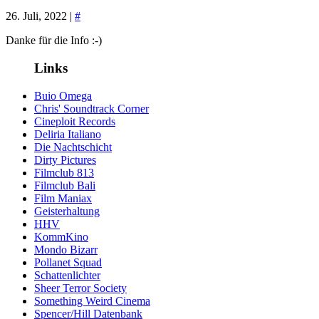
26. Juli, 2022 |
#
Danke für die Info :-)
Links
Buio Omega
Chris' Soundtrack Corner
Cineploit Records
Deliria Italiano
Die Nachtschicht
Dirty Pictures
Filmclub 813
Filmclub Bali
Film Maniax
Geisterhaltung
HHV
KommKino
Mondo Bizarr
Pollanet Squad
Schattenlichter
Sheer Terror Society
Something Weird Cinema
Spencer/Hill Datenbank