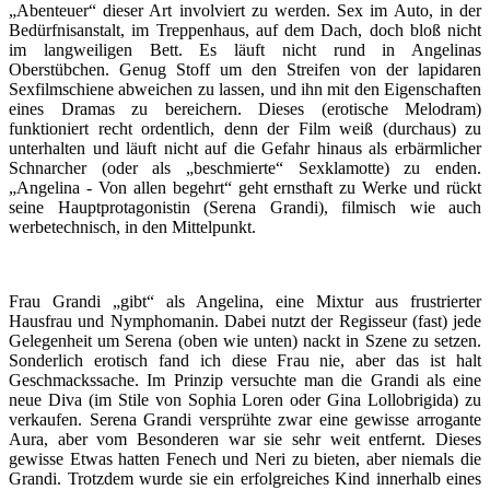
„Abenteuer“ dieser Art involviert zu werden. Sex im Auto, in der
Bedürfnisanstalt, im Treppenhaus, auf dem Dach, doch bloß nicht
im langweiligen Bett. Es läuft nicht rund in Angelinas
Oberstübchen. Genug Stoff um den Streifen von der lapidaren
Sexfilmschiene abweichen zu lassen, und ihn mit den Eigenschaften
eines Dramas zu bereichern. Dieses (erotische Melodram)
funktioniert recht ordentlich, denn der Film weiß (durchaus) zu
unterhalten und läuft nicht auf die Gefahr hinaus als erbärmlicher
Schnarcher (oder als „beschmierte“ Sexklamotte) zu enden.
„Angelina - Von allen begehrt“ geht ernsthaft zu Werke und rückt
seine Hauptprotagonistin (Serena Grandi), filmisch wie auch
werbetechnisch, in den Mittelpunkt.
Frau Grandi „gibt“ als Angelina, eine Mixtur aus frustrierter
Hausfrau und Nymphomanin. Dabei nutzt der Regisseur (fast) jede
Gelegenheit um Serena (oben wie unten) nackt in Szene zu setzen.
Sonderlich erotisch fand ich diese Frau nie, aber das ist halt
Geschmackssache. Im Prinzip versuchte man die Grandi als eine
neue Diva (im Stile von Sophia Loren oder Gina Lollobrigida) zu
verkaufen. Serena Grandi versprühte zwar eine gewisse arrogante
Aura, aber vom Besonderen war sie sehr weit entfernt. Dieses
gewisse Etwas hatten Fenech und Neri zu bieten, aber niemals die
Grandi. Trotzdem wurde sie ein erfolgreiches Kind innerhalb eines