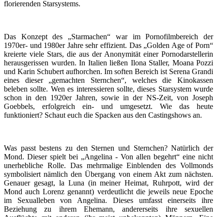
florierenden Starsystems.
Das Konzept des „Starmachen“ war im Pornofilmbereich der
1970er- und 1980er Jahre sehr effizient. Das „Golden Age of Porn“
kreierte viele Stars, die aus der Anonymität einer Pornodarstellerin
herausgerissen wurden. In Italien ließen Ilona Staller, Moana Pozzi
und Karin Schubert aufhorchen. Im soften Bereich ist Serena Grandi
eines dieser „gemachten Sternchen“, welches die Kinokassen
beleben sollte. Wen es interessieren sollte, dieses Starsystem wurde
schon in den 1920er Jahren, sowie in der NS-Zeit, von Joseph
Goebbels, erfolgreich ein- und umgesetzt. Wie das heute
funktioniert? Schaut euch die Spacken aus den Castingshows an.
Was passt bestens zu den Sternen und Sternchen? Natürlich der
Mond. Dieser spielt bei „Angelina - Von allen begehrt“ eine nicht
unerhebliche Rolle. Das mehrmalige Einblenden des Vollmonds
symbolisiert nämlich den Übergang von einem Akt zum nächsten.
Genauer gesagt, la Luna (in meiner Heimat, Ruhrpott, wird der
Mond auch Lorenz genannt) verdeutlicht die jeweils neue Epoche
im Sexualleben von Angelina. Dieses umfasst einerseits ihre
Beziehung zu ihrem Ehemann, andererseits ihre sexuellen