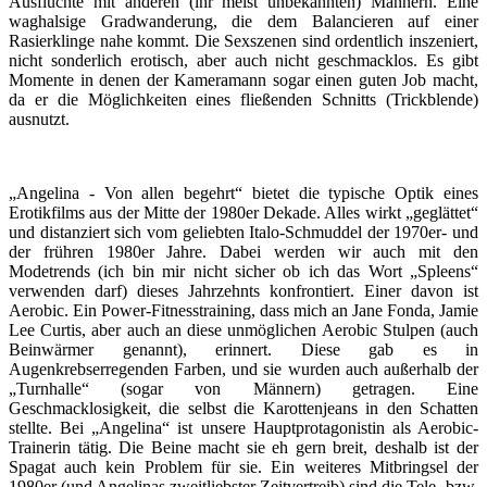
Ausflüchte mit anderen (ihr meist unbekannten) Männern. Eine
waghalsige Gradwanderung, die dem Balancieren auf einer
Rasierklinge nahe kommt. Die Sexszenen sind ordentlich inszeniert,
nicht sonderlich erotisch, aber auch nicht geschmacklos. Es gibt
Momente in denen der Kameramann sogar einen guten Job macht,
da er die Möglichkeiten eines fließenden Schnitts (Trickblende)
ausnutzt.
„Angelina - Von allen begehrt“ bietet die typische Optik eines
Erotikfilms aus der Mitte der 1980er Dekade. Alles wirkt „geglättet“
und distanziert sich vom geliebten Italo-Schmuddel der 1970er- und
der frühren 1980er Jahre. Dabei werden wir auch mit den
Modetrends (ich bin mir nicht sicher ob ich das Wort „Spleens“
verwenden darf) dieses Jahrzehnts konfrontiert. Einer davon ist
Aerobic. Ein Power-Fitnesstraining, dass mich an Jane Fonda, Jamie
Lee Curtis, aber auch an diese unmöglichen Aerobic Stulpen (auch
Beinwärmer genannt), erinnert. Diese gab es in
Augenkrebserregenden Farben, und sie wurden auch außerhalb der
„Turnhalle“ (sogar von Männern) getragen. Eine
Geschmacklosigkeit, die selbst die Karottenjeans in den Schatten
stellte. Bei „Angelina“ ist unsere Hauptprotagonistin als Aerobic-
Trainerin tätig. Die Beine macht sie eh gern breit, deshalb ist der
Spagat auch kein Problem für sie. Ein weiteres Mitbringsel der
1980er (und Angelinas zweitliebster Zeitvertreib) sind die Tele- bzw.