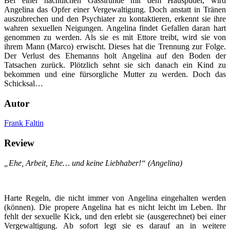
Bei einer nächtlichen Gassirunde mit dem Hauspudel, wird
Angelina das Opfer einer Vergewaltigung. Doch anstatt in Tränen
auszubrechen und den Psychiater zu kontaktieren, erkennt sie ihre
wahren sexuellen Neigungen. Angelina findet Gefallen daran hart
genommen zu werden. Als sie es mit Ettore treibt, wird sie von
ihrem Mann (Marco) erwischt. Dieses hat die Trennung zur Folge.
Der Verlust des Ehemanns holt Angelina auf den Boden der
Tatsachen zurück. Plötzlich sehnt sie sich danach ein Kind zu
bekommen und eine fürsorgliche Mutter zu werden. Doch das
Schicksal…
Autor
Frank Faltin
Review
„Ehe, Arbeit, Ehe… und keine Liebhaber!“ (Angelina)
Harte Regeln, die nicht immer von Angelina eingehalten werden
(können). Die propere Angelina hat es nicht leicht im Leben. Ihr
fehlt der sexuelle Kick, und den erlebt sie (ausgerechnet) bei einer
Vergewaltigung. Ab sofort legt sie es darauf an in weitere