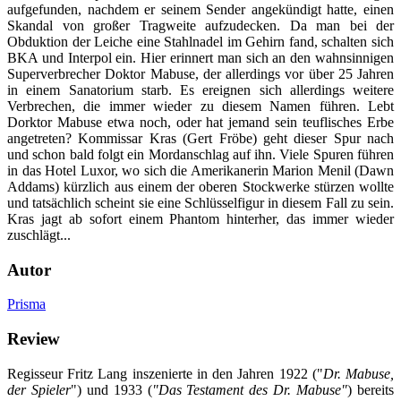
aufgefunden, nachdem er seinem Sender angekündigt hatte, einen
Skandal von großer Tragweite aufzudecken. Da man bei der
Obduktion der Leiche eine Stahlnadel im Gehirn fand, schalten sich
BKA und Interpol ein. Hier erinnert man sich an den wahnsinnigen
Superverbrecher Doktor Mabuse, der allerdings vor über 25 Jahren
in einem Sanatorium starb. Es ereignen sich allerdings weitere
Verbrechen, die immer wieder zu diesem Namen führen. Lebt
Dorktor Mabuse etwa noch, oder hat jemand sein teuflisches Erbe
angetreten? Kommissar Kras (Gert Fröbe) geht dieser Spur nach
und schon bald folgt ein Mordanschlag auf ihn. Viele Spuren führen
in das Hotel Luxor, wo sich die Amerikanerin Marion Menil (Dawn
Addams) kürzlich aus einem der oberen Stockwerke stürzen wollte
und tatsächlich scheint sie eine Schlüsselfigur in diesem Fall zu sein.
Kras jagt ab sofort einem Phantom hinterher, das immer wieder
zuschlägt...
Autor
Prisma
Review
Regisseur Fritz Lang inszenierte in den Jahren 1922 ("
Dr. Mabuse,
der Spieler
") und 1933 (
"Das Testament des Dr. Mabuse"
) bereits