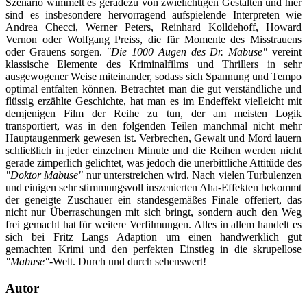
Szenario wimmelt es geradezu von zwielichtigen Gestalten und hier
sind es insbesondere hervorragend aufspielende Interpreten wie
Andrea Checci, Werner Peters, Reinhard Kolldehoff, Howard
Vernon oder Wolfgang Preiss, die für Momente des Misstrauens
oder Grauens sorgen.
"Die 1000 Augen des Dr. Mabuse"
vereint
klassische Elemente des Kriminalfilms und Thrillers in sehr
ausgewogener Weise miteinander, sodass sich Spannung und Tempo
optimal entfalten können. Betrachtet man die gut verständliche und
flüssig erzählte Geschichte, hat man es im Endeffekt vielleicht mit
demjenigen Film der Reihe zu tun, der am meisten Logik
transportiert, was in den folgenden Teilen manchmal nicht mehr
Hauptaugenmerk gewesen ist. Verbrechen, Gewalt und Mord lauern
schließlich in jeder einzelnen Minute und die Reihen werden nicht
gerade zimperlich gelichtet, was jedoch die unerbittliche Attitüde des
"Doktor Mabuse"
nur unterstreichen wird. Nach vielen Turbulenzen
und einigen sehr stimmungsvoll inszenierten Aha-Effekten bekommt
der geneigte Zuschauer ein standesgemäßes Finale offeriert, das
nicht nur Überraschungen mit sich bringt, sondern auch den Weg
frei gemacht hat für weitere Verfilmungen. Alles in allem handelt es
sich bei Fritz Langs Adaption um einen handwerklich gut
gemachten Krimi und den perfekten Einstieg in die skrupellose
"Mabuse"
-Welt. Durch und durch sehenswert!
Autor