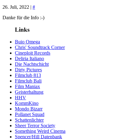
26. Juli, 2022 |
#
Danke für die Info :-)
Links
Buio Omega
Chris' Soundtrack Corner
Cineploit Records
Deliria Italiano
Die Nachtschicht
Dirty Pictures
Filmclub 813
Filmclub Bali
Film Maniax
Geisterhaltung
HHV
KommKino
Mondo Bizarr
Pollanet Squad
Schattenlichter
Sheer Terror Society
Something Weird Cinema
Spencer/Hill Datenbank