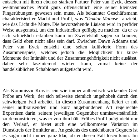
entstehen mit ihrem ebenso starken Partner Peter van Eyck, dessen
weltmännisches Profil ganz offensichtlich eine seiner kleinsten
Fingerübungen gewesen sein muss. Als bekannter Geschäftsmann
charakterisiert er Macht und Profit, was
"Doktor Mabuse"
anzieht,
wie das Licht die Motte. Die bevorstehende Liaison wird in perfider
Weise ausgenutzt, um den Industriellen gefügig zu machen, da er es
sich schließlich erlauben kann im Zweifelsfall sagen zu können,
dass Geld eben nicht alles sein darf. Zwischen Dawn Addams und
Peter van Eyck entsteht eine selten kultivierte Form des
Zusammenspiels, welches jedoch die Möglichkeit für kurze
Momente der Intimität und der Zusammengehörigkeit nicht auslässt,
daher sehr faszinierend wirken kann, zumal keine der
handelsüblichen Schablonen aufgetischt wird.
Als Kommissar Kras ist ein wie immer authentisch wirkender Gert
Fröbe am Werk, der sich teilweise ziemlich ungehobelt durch den
schwierigen Fall arbeitet. In diesem Zusammenhang liefert er mit
seiner aufbrausenden und kurz angebundenen Art regelrechte
Expertisen darin, seinem jeweiligen Gegenüber unmissverständlich
zu demonstrieren, was er von ihm hält. Fröbes Profil prägt nicht nur
den Verlauf, er bietet auch eine willkommene Variation im
Dunstkreis der Ermittler an. Angesichts des unsichtbaren Gegners ist
es sogar nicht immer ganz klar, ob er diesen Fall lösen kann. Im