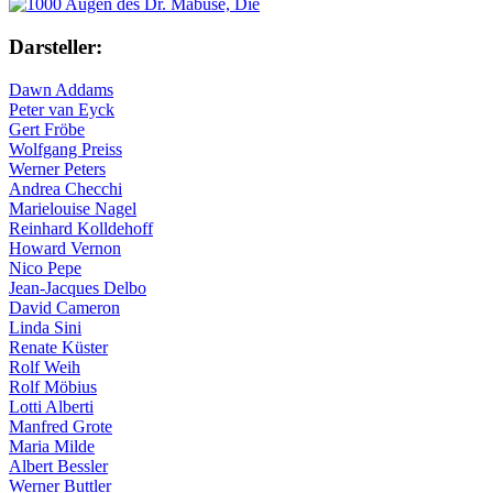
Darsteller:
Dawn Addams
Peter van Eyck
Gert Fröbe
Wolfgang Preiss
Werner Peters
Andrea Checchi
Marielouise Nagel
Reinhard Kolldehoff
Howard Vernon
Nico Pepe
Jean-Jacques Delbo
David Cameron
Linda Sini
Renate Küster
Rolf Weih
Rolf Möbius
Lotti Alberti
Manfred Grote
Maria Milde
Albert Bessler
Werner Buttler