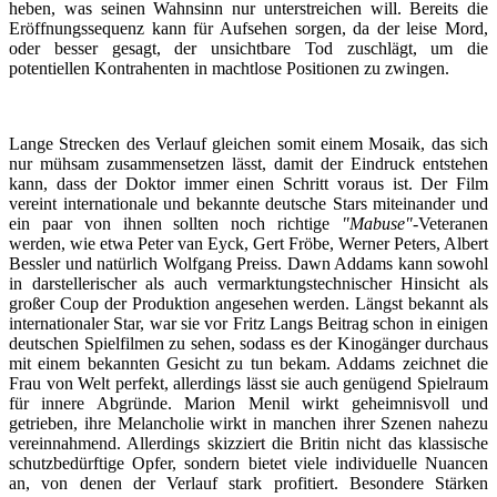
heben, was seinen Wahnsinn nur unterstreichen will. Bereits die
Eröffnungssequenz kann für Aufsehen sorgen, da der leise Mord,
oder besser gesagt, der unsichtbare Tod zuschlägt, um die
potentiellen Kontrahenten in machtlose Positionen zu zwingen.
Lange Strecken des Verlauf gleichen somit einem Mosaik, das sich
nur mühsam zusammensetzen lässt, damit der Eindruck entstehen
kann, dass der Doktor immer einen Schritt voraus ist. Der Film
vereint internationale und bekannte deutsche Stars miteinander und
ein paar von ihnen sollten noch richtige
"Mabuse"
-Veteranen
werden, wie etwa Peter van Eyck, Gert Fröbe, Werner Peters, Albert
Bessler und natürlich Wolfgang Preiss. Dawn Addams kann sowohl
in darstellerischer als auch vermarktungstechnischer Hinsicht als
großer Coup der Produktion angesehen werden. Längst bekannt als
internationaler Star, war sie vor Fritz Langs Beitrag schon in einigen
deutschen Spielfilmen zu sehen, sodass es der Kinogänger durchaus
mit einem bekannten Gesicht zu tun bekam. Addams zeichnet die
Frau von Welt perfekt, allerdings lässt sie auch genügend Spielraum
für innere Abgründe. Marion Menil wirkt geheimnisvoll und
getrieben, ihre Melancholie wirkt in manchen ihrer Szenen nahezu
vereinnahmend. Allerdings skizziert die Britin nicht das klassische
schutzbedürftige Opfer, sondern bietet viele individuelle Nuancen
an, von denen der Verlauf stark profitiert. Besondere Stärken