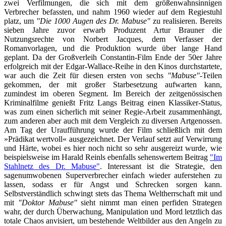
zwei Verfilmungen, die sich mit dem größenwahnsinnigen
Verbrecher befassten, und nahm 1960 wieder auf dem Regiestuhl
platz, um
"Die 1000 Augen des Dr. Mabuse"
zu realisieren. Bereits
sieben Jahre zuvor erwarb Produzent Artur Brauner die
Nutzungsrechte von Norbert Jacques, dem Verfasser der
Romanvorlagen, und die Produktion wurde über lange Hand
geplant. Da der Großverleih Constantin-Film Ende der 50er Jahre
erfolgreich mit der Edgar-Wallace-Reihe in den Kinos durchstartete,
war auch die Zeit für diesen ersten von sechs
"Mabuse"
-Teilen
gekommen, der mit großer Starbesetzung aufwarten kann,
zumindest im oberen Segment. Im Bereich der zeitgenössischen
Kriminalfilme genießt Fritz Langs Beitrag einen Klassiker-Status,
was zum einen sicherlich mit seiner Regie-Arbeit zusammenhängt,
zum anderen aber auch mit dem Vergleich zu diversen Artgenossen.
Am Tag der Uraufführung wurde der Film schließlich mit dem
»Prädikat wertvoll« ausgezeichnet. Der Verlauf setzt auf Verwirrung
und Härte, wobei es hier noch nicht so sehr ausgereizt wurde, wie
beispielsweise im Harald Reinls ebenfalls sehenswertem Beitrag
"Im
Stahlnetz des Dr. Mabuse"
. Interessant ist die Strategie, den
sagenumwobenen Superverbrecher einfach wieder auferstehen zu
lassen, sodass er für Angst und Schrecken sorgen kann.
Selbstverständlich schwingt stets das Thema Weltherrschaft mit und
mit
"Doktor Mabuse"
sieht nimmt man einen perfiden Strategen
wahr, der durch Überwachung, Manipulation und Mord letztlich das
totale Chaos anvisiert, um bestehende Weltbilder aus den Angeln zu