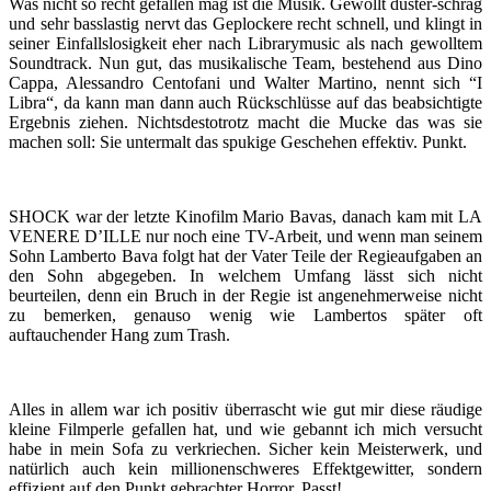
Was nicht so recht gefallen mag ist die Musik. Gewollt düster-schräg
und sehr basslastig nervt das Geplockere recht schnell, und klingt in
seiner Einfallslosigkeit eher nach Librarymusic als nach gewolltem
Soundtrack. Nun gut, das musikalische Team, bestehend aus Dino
Cappa, Alessandro Centofani und Walter Martino, nennt sich “I
Libra“, da kann man dann auch Rückschlüsse auf das beabsichtigte
Ergebnis ziehen. Nichtsdestotrotz macht die Mucke das was sie
machen soll: Sie untermalt das spukige Geschehen effektiv. Punkt.
SHOCK war der letzte Kinofilm Mario Bavas, danach kam mit LA
VENERE D’ILLE nur noch eine TV-Arbeit, und wenn man seinem
Sohn Lamberto Bava folgt hat der Vater Teile der Regieaufgaben an
den Sohn abgegeben. In welchem Umfang lässt sich nicht
beurteilen, denn ein Bruch in der Regie ist angenehmerweise nicht
zu bemerken, genauso wenig wie Lambertos später oft
auftauchender Hang zum Trash.
Alles in allem war ich positiv überrascht wie gut mir diese räudige
kleine Filmperle gefallen hat, und wie gebannt ich mich versucht
habe in mein Sofa zu verkriechen. Sicher kein Meisterwerk, und
natürlich auch kein millionenschweres Effektgewitter, sondern
effizient auf den Punkt gebrachter Horror. Passt!