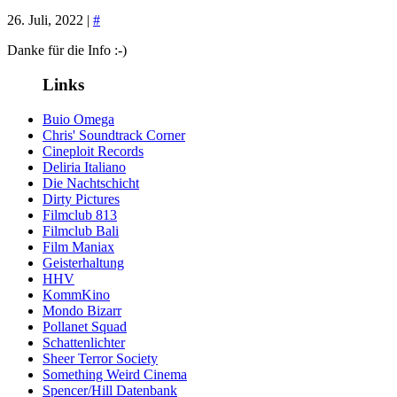
26. Juli, 2022 |
#
Danke für die Info :-)
Links
Buio Omega
Chris' Soundtrack Corner
Cineploit Records
Deliria Italiano
Die Nachtschicht
Dirty Pictures
Filmclub 813
Filmclub Bali
Film Maniax
Geisterhaltung
HHV
KommKino
Mondo Bizarr
Pollanet Squad
Schattenlichter
Sheer Terror Society
Something Weird Cinema
Spencer/Hill Datenbank