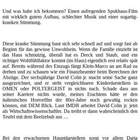
Und was habe ich bekommen? Einen aufregenden Spukhaus-Film
mit wirklich gutem Aufbau, schlechter Musik und einer sogartig-
kranken Stimmung.
Diese kranke Stimmung baut sich sehr schnell auf und sorgt fast ab
Beginn für das gewisse Unwohlsein. Wenn die Familie einzieht ist
das Haus schmutzig, überall hat es Dreck und Staub, und ein
richtiger Wohlfühlfaktor kommt (im Haus) eigentlich erst relativ spät
auf. Bereits während des Einzugs fängt Klein-Marco an am Rad zu
drehen und zu schauen wie ein Finanzbeamter beim Berechnen der
Abzüge. Der sechsjährige David Colin jr. macht seine Sache ganz
ausgezeichnet, und er steht vergleichbaren Kinderdarstellern in
OMEN oder POLTERGEIST in nichts nach. Schade dass aus
seiner Karriere nichts wurde, meines Erachtens hätte er den
italienischen Horrorfilm der 80er-Jahre noch gewaltig rocken
können, mit DEM Blick. Laut IMDB arbeitet David Colin jr. jetzt
als Wirtschaftswissenschaftler. Da treibt er dann wahrscheinlich den
Teufel mit dem Beelzebub aus …
Bei den erwachsenen Hauptdarstellern sorgt vor allem Daria