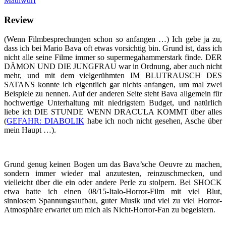
Maulwurf
Review
(Wenn Filmbesprechungen schon so anfangen …) Ich gebe ja zu,
dass ich bei Mario Bava oft etwas vorsichtig bin. Grund ist, dass ich
nicht alle seine Filme immer so supermegahammerstark finde. DER
DÄMON UND DIE JUNGFRAU war in Ordnung, aber auch nicht
mehr, und mit dem vielgerühmten IM BLUTRAUSCH DES
SATANS konnte ich eigentlich gar nichts anfangen, um mal zwei
Beispiele zu nennen. Auf der anderen Seite steht Bava allgemein für
hochwertige Unterhaltung mit niedrigstem Budget, und natürlich
liebe ich DIE STUNDE WENN DRACULA KOMMT über alles
(
GEFAHR: DIABOLIK
habe ich noch nicht gesehen, Asche über
mein Haupt …).
Grund genug keinen Bogen um das Bava’sche Oeuvre zu machen,
sondern immer wieder mal anzutesten, reinzuschmecken, und
vielleicht über die ein oder andere Perle zu stolpern. Bei SHOCK
etwa hatte ich einen 08/15-Italo-Horror-Film mit viel Blut,
sinnlosem Spannungsaufbau, guter Musik und viel zu viel Horror-
Atmosphäre erwartet um mich als Nicht-Horror-Fan zu begeistern.