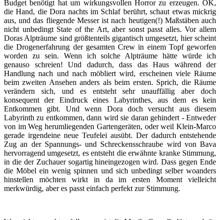
Budget benötigt hat um wirkungsvollen Horror zu erzeugen. OK,
die Hand, die Dora nachts im Schlaf berührt, schaut etwas mickrig
aus, und das fliegende Messer ist nach heutigen(!) Maßstäben auch
nicht unbedingt State of the Art, aber sonst passt alles. Vor allem
Doras Alpträume sind größtenteils gigantisch umgesetzt, hier scheint
die Drogenerfahrung der gesamten Crew in einem Topf geworfen
worden zu sein. Wenn ich solche Alpträume hätte würde ich
genauso schreien! Und dadurch, dass das Haus während der
Handlung nach und nach möbliert wird, erscheinen viele Räume
beim zweiten Ansehen anders als beim ersten. Sprich, die Räume
verändern sich, und es entsteht sehr unauffällig aber doch
konsequent der Eindruck eines Labyrinthes, aus dem es kein
Entkommen gibt. Und wenn Dora doch versucht aus diesem
Labyrinth zu entkommen, dann wird sie daran gehindert - Entweder
von im Weg herumliegenden Gartengeräten, oder weil Klein-Marco
gerade irgendeine neue Teufelei ausübt. Der dadurch entstehende
Zug an der Spannungs- und Schreckensschraube wird von Bava
hervorragend umgesetzt, es entsteht die erwähnte kranke Stimmung,
in die der Zuchauer sogartig hineingezogen wird. Dass gegen Ende
die Möbel ein wenig spinnen und sich unbedingt selber woanders
hinstellen möchten wirkt in da im ersten Moment vielleicht
merkwürdig, aber es passt einfach perfekt zur Stimmung.