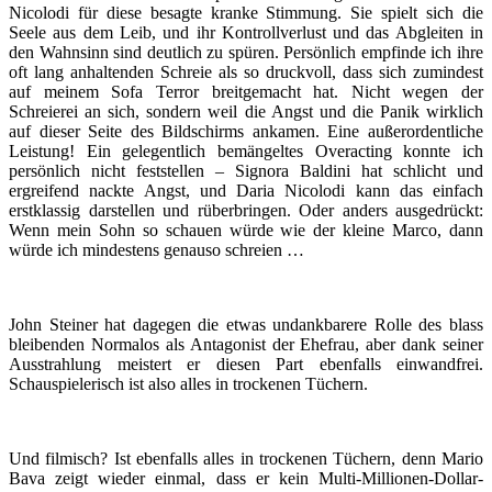
Nicolodi für diese besagte kranke Stimmung. Sie spielt sich die
Seele aus dem Leib, und ihr Kontrollverlust und das Abgleiten in
den Wahnsinn sind deutlich zu spüren. Persönlich empfinde ich ihre
oft lang anhaltenden Schreie als so druckvoll, dass sich zumindest
auf meinem Sofa Terror breitgemacht hat. Nicht wegen der
Schreierei an sich, sondern weil die Angst und die Panik wirklich
auf dieser Seite des Bildschirms ankamen. Eine außerordentliche
Leistung! Ein gelegentlich bemängeltes Overacting konnte ich
persönlich nicht feststellen – Signora Baldini hat schlicht und
ergreifend nackte Angst, und Daria Nicolodi kann das einfach
erstklassig darstellen und rüberbringen. Oder anders ausgedrückt:
Wenn mein Sohn so schauen würde wie der kleine Marco, dann
würde ich mindestens genauso schreien …
John Steiner hat dagegen die etwas undankbarere Rolle des blass
bleibenden Normalos als Antagonist der Ehefrau, aber dank seiner
Ausstrahlung meistert er diesen Part ebenfalls einwandfrei.
Schauspielerisch ist also alles in trockenen Tüchern.
Und filmisch? Ist ebenfalls alles in trockenen Tüchern, denn Mario
Bava zeigt wieder einmal, dass er kein Multi-Millionen-Dollar-