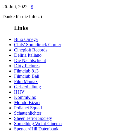
26. Juli, 2022 |
#
Danke für die Info :-)
Links
Buio Omega
Chris' Soundtrack Corner
Cineploit Records
Deliria Italiano
Die Nachtschicht
Dirty Pictures
Filmclub 813
Filmclub Bali
Film Maniax
Geisterhaltung
HHV
KommKino
Mondo Bizarr
Pollanet Squad
Schattenlichter
Sheer Terror Society
Something Weird Cinema
Spencer/Hill Datenbank