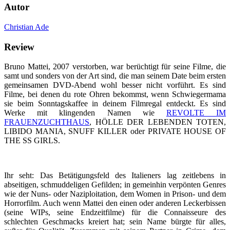
Autor
Christian Ade
Review
Bruno Mattei, 2007 verstorben, war berüchtigt für seine Filme, die
samt und sonders von der Art sind, die man seinem Date beim ersten
gemeinsamen DVD-Abend wohl besser nicht vorführt. Es sind
Filme, bei denen du rote Ohren bekommst, wenn Schwiegermama
sie beim Sonntagskaffee in deinem Filmregal entdeckt. Es sind
Werke mit klingenden Namen wie
REVOLTE IM
FRAUENZUCHTHAUS
, HÖLLE DER LEBENDEN TOTEN,
LIBIDO MANIA, SNUFF KILLER oder PRIVATE HOUSE OF
THE SS GIRLS.
Ihr seht: Das Betätigungsfeld des Italieners lag zeitlebens in
abseitigen, schmuddeligen Gefilden; in gemeinhin verpönten Genres
wie der Nuns- oder Naziploitation, dem Women in Prison- und dem
Horrorfilm. Auch wenn Mattei den einen oder anderen Leckerbissen
(seine WIPs, seine Endzeitfilme) für die Connaisseure des
schlechten Geschmacks kreiert hat; sein Name bürgte für alles,