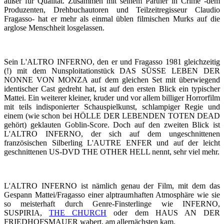
außer für Qualität. Zusammen mit seinem Partner in Crime -dem
Produzenten, Drehbuchautoren und Teilzeitregisseur Claudio
Fragasso- hat er mehr als einmal üblen filmischen Murks auf die
arglose Menschheit losgelassen.
Sein L'ALTRO INFERNO, den er und Fragasso 1981 gleichzeitig
(!) mit dem Nunsploitationstück DAS SÜSSE LEBEN DER
NONNE VON MONZA auf dem gleichen Set mit überwiegend
identischer Cast gedreht hat, ist auf den ersten Blick ein typischer
Mattei. Ein weiterer kleiner, kruder und vor allem billiger Horrorfilm
mit teils indisponierter Schauspielkunst, schlampiger Regie und
einem (wie schon bei HÖLLE DER LEBENDEN TOTEN DEAD
gehört) geklauten Goblin-Score. Doch auf den zweiten Blick ist
L'ALTRO INFERNO, der sich auf dem ungeschnittenen
französischen Silberling L'AUTRE ENFER und auf der leicht
geschnittenen US-DVD THE OTHER HELL nennt, sehr viel mehr.
L'ALTRO INFERNO ist nämlich genau der Film, mit dem das
Gespann Mattei/Fragasso einer alptraumhaften Atmosphäre wie sie
so meisterhaft durch Genre-Finsterlinge wie INFERNO,
SUSPIRIA,
THE CHURCH
oder dem HAUS AN DER
FRIEDHOFSMAUER wabert, am allernächsten kam.