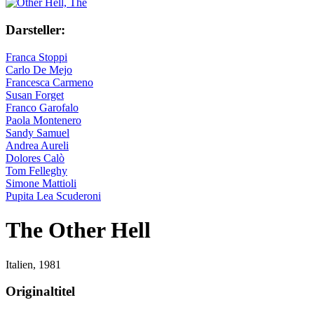
Darsteller:
Franca Stoppi
Carlo De Mejo
Francesca Carmeno
Susan Forget
Franco Garofalo
Paola Montenero
Sandy Samuel
Andrea Aureli
Dolores Calò
Tom Felleghy
Simone Mattioli
Pupita Lea Scuderoni
The Other Hell
Italien,
1981
Originaltitel