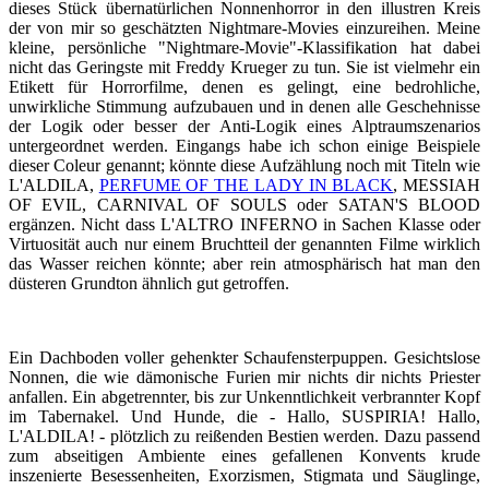
dieses Stück übernatürlichen Nonnenhorror in den illustren Kreis
der von mir so geschätzten Nightmare-Movies einzureihen. Meine
kleine, persönliche "Nightmare-Movie"-Klassifikation hat dabei
nicht das Geringste mit Freddy Krueger zu tun. Sie ist vielmehr ein
Etikett für Horrorfilme, denen es gelingt, eine bedrohliche,
unwirkliche Stimmung aufzubauen und in denen alle Geschehnisse
der Logik oder besser der Anti-Logik eines Alptraumszenarios
untergeordnet werden. Eingangs habe ich schon einige Beispiele
dieser Coleur genannt; könnte diese Aufzählung noch mit Titeln wie
L'ALDILA,
PERFUME OF THE LADY IN BLACK
, MESSIAH
OF EVIL, CARNIVAL OF SOULS oder SATAN'S BLOOD
ergänzen. Nicht dass L'ALTRO INFERNO in Sachen Klasse oder
Virtuosität auch nur einem Bruchtteil der genannten Filme wirklich
das Wasser reichen könnte; aber rein atmosphärisch hat man den
düsteren Grundton ähnlich gut getroffen.
Ein Dachboden voller gehenkter Schaufensterpuppen. Gesichtslose
Nonnen, die wie dämonische Furien mir nichts dir nichts Priester
anfallen. Ein abgetrennter, bis zur Unkenntlichkeit verbrannter Kopf
im Tabernakel. Und Hunde, die - Hallo, SUSPIRIA! Hallo,
L'ALDILA! - plötzlich zu reißenden Bestien werden. Dazu passend
zum abseitigen Ambiente eines gefallenen Konvents krude
inszenierte Besessenheiten, Exorzismen, Stigmata und Säuglinge,