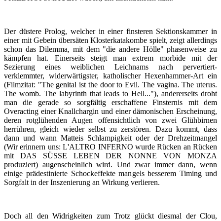
Der düstere Prolog, welcher in einer finsteren Sektionskammer in
einer mit Gebein übersäten Klosterkatakombe spielt, zeigt allerdings
schon das Dilemma, mit dem "die andere Hölle" phasenweise zu
kämpfen hat. Einerseits steigt man extrem morbide mit der
Sezierung eines weiblichen Leichnams nach pervertiert-
verklemmter, widerwärtigster, katholischer Hexenhammer-Art ein
(Filmzitat: "The genital ist the door to Evil. The vagina. The uterus.
The womb. The labyrinth that leads to Hell..."), andererseits droht
man die gerade so sorgfältig erschaffene Finsternis mit dem
Overacting einer Knallchargin und einer dämonischen Erscheinung,
deren rotglühenden Augen offensichtlich von zwei Glühbirnen
herrühren, gleich wieder selbst zu zerstören. Dazu kommt, dass
dann und wann Matteis Schlampigkeit oder der Drehzeitmangel
(Wir erinnern uns: L'ALTRO INFERNO wurde Rücken an Rücken
mit DAS SÜSSE LEBEN DER NONNE VON MONZA
produziert) augenscheinlich wird. Und zwar immer dann, wenn
einige prädestinierte Schockeffekte mangels besserem Timing und
Sorgfalt in der Inszenierung an Wirkung verlieren.
Doch all den Widrigkeiten zum Trotz glückt diesmal der Clou,