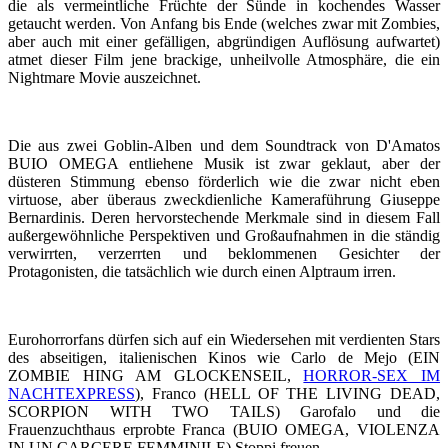
die als vermeintliche Früchte der Sünde in kochendes Wasser
getaucht werden. Von Anfang bis Ende (welches zwar mit Zombies,
aber auch mit einer gefälligen, abgründigen Auflösung aufwartet)
atmet dieser Film jene brackige, unheilvolle Atmosphäre, die ein
Nightmare Movie auszeichnet.
Die aus zwei Goblin-Alben und dem Soundtrack von D'Amatos
BUIO OMEGA entliehene Musik ist zwar geklaut, aber der
düsteren Stimmung ebenso förderlich wie die zwar nicht eben
virtuose, aber überaus zweckdienliche Kameraführung Giuseppe
Bernardinis. Deren hervorstechende Merkmale sind in diesem Fall
außergewöhnliche Perspektiven und Großaufnahmen in die ständig
verwirrten, verzerrten und beklommenen Gesichter der
Protagonisten, die tatsächlich wie durch einen Alptraum irren.
Eurohorrorfans dürfen sich auf ein Wiedersehen mit verdienten Stars
des abseitigen, italienischen Kinos wie Carlo de Mejo (EIN
ZOMBIE HING AM GLOCKENSEIL,
HORROR-SEX IM
NACHTEXPRESS
), Franco (HELL OF THE LIVING DEAD,
SCORPION WITH TWO TAILS) Garofalo und die
Frauenzuchthaus erprobte Franca (BUIO OMEGA, VIOLENZA
IN UN CARCERE FEMMINILE) Stoppi freuen.