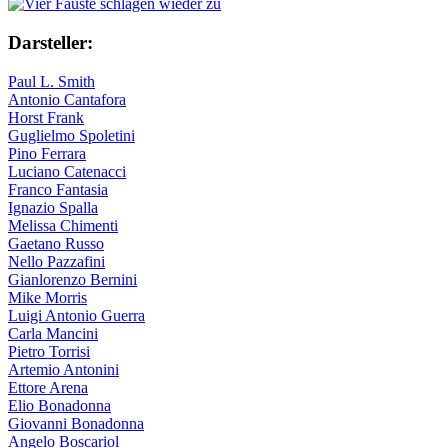
Darsteller:
Paul L. Smith
Antonio Cantafora
Horst Frank
Guglielmo Spoletini
Pino Ferrara
Luciano Catenacci
Franco Fantasia
Ignazio Spalla
Melissa Chimenti
Gaetano Russo
Nello Pazzafini
Gianlorenzo Bernini
Mike Morris
Luigi Antonio Guerra
Carla Mancini
Pietro Torrisi
Artemio Antonini
Ettore Arena
Elio Bonadonna
Giovanni Bonadonna
Angelo Boscariol