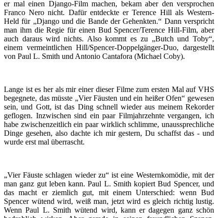
er mal einen Django-Film machen, bekam aber den versprochen
Franco Nero nicht. Dafür entdeckte er Terence Hill als Western-
Held für „Django und die Bande der Gehenkten.“ Dann verspricht
man ihm die Regie für einen Bud Spencer/Terence Hill-Film, aber
auch daraus wird nichts. Also kommt es zu „Butch und Toby“,
einem vermeintlichen Hill/Spencer-Doppelgänger-Duo, dargestellt
von Paul L. Smith und Antonio Cantafora (Michael Coby).
Lange ist es her als mir einer dieser Filme zum ersten Mal auf VHS
begegnete, das müsste „Vier Fäusten und ein heißer Ofen“ gewesen
sein, und Gott, ist das Ding schnell wieder aus meinem Rekorder
geflogen. Inzwischen sind ein paar Filmjahrzehnte vergangen, ich
habe zwischenzeitlich ein paar wirklich schlimme, unaussprechliche
Dinge gesehen, also dachte ich mir gestern, Du schaffst das - und
wurde erst mal überrascht.
„Vier Fäuste schlagen wieder zu“ ist eine Westernkomödie, mit der
man ganz gut leben kann. Paul L. Smith kopiert Bud Spencer, und
das macht er ziemlich gut, mit einem Unterschied: wenn Bud
Spencer wütend wird, weiß man, jetzt wird es gleich richtig lustig.
Wenn Paul L. Smith wütend wird, kann er dagegen ganz schön