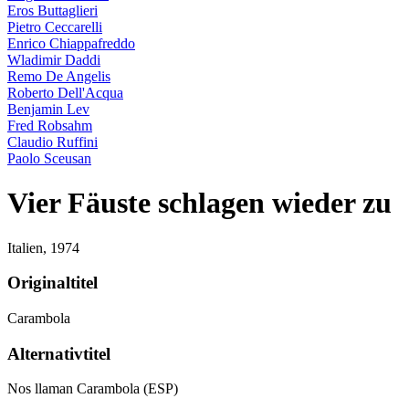
Eros Buttaglieri
Pietro Ceccarelli
Enrico Chiappafreddo
Wladimir Daddi
Remo De Angelis
Roberto Dell'Acqua
Benjamin Lev
Fred Robsahm
Claudio Ruffini
Paolo Sceusan
Vier Fäuste schlagen wieder zu
Italien,
1974
Originaltitel
Carambola
Alternativtitel
Nos llaman Carambola (ESP)