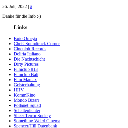
26. Juli, 2022 |
#
Danke für die Info :-)
Links
Buio Omega
Chris' Soundtrack Corner
Cineploit Records
Deliria Italiano
Die Nachtschicht
Dirty Pictures
Filmclub 813
Filmclub Bali
Film Maniax
Geisterhaltung
HHV
KommKino
Mondo Bizarr
Pollanet Squad
Schattenlichter
Sheer Terror Society
Something Weird Cinema
Spencer/Hill Datenbank