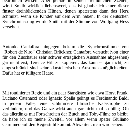
bedrohlich wirken. Aber gerade in seinen freundlichen Szenen,
wirkt Smith wirklich liebenswert, das ist glaube ich einer dieser
finster dreinblickenden Hünen, denen spätestens dann das Herz
schmilzt, wenn sie Kinder auf dem Arm haben. In der deutschen
Synchronfassung wurde Smith mit der Stimme von Wolfgang Hess
versehen.
Antonio Cantafora hingegen bekam die Synchronstimme von
„Robert de Niro“ Christian Brückner. Cantafora versucht (von einer
für den Zuschauer sehr schwer erträglichen Ausnahme abgesehen)
gar nicht erst, Terence Hill zu kopieren, das kann er gar nicht, zu
eingeschränkt sind seine darstellerischen Ausdrucksmöglichkeiten.
Dafür hat er fülligere Haare.
Mit routinierter Regie und ein paar Stargästen wie etwa Horst Frank,
Luciano Catenacci oder Ignazio Spalla gelingt es Ferdinando Baldi
in jedem Falle, eine schlimmere filmische Katastrophe zu
verhindern, und das Ganze wirkt auch gar nicht mal so billig. Ob
das allerdings mit Fortschreiten der Butch und Toby-Filme so bleibt,
da habe ich so meine Zweifel, vor allem wenn später Giuliano
Carnimeo auf den Regiestuhl kommt. Abwarten, man wird sehen.