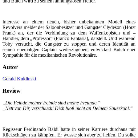
und Butch wird zu seinem ahnungslosen Helfer.
Interesse an einem neuen, bisher unbekannten Modell eines
Revolvers meldet der Saloonbesitzer und Gangster Clydeson (Horst
Frank) an, der die Verbindung zu dem Waffenkopisten und –
Händler, dem „Professor“ (Franco Fantasia), darstellt. Und während
Toby versucht, die Gangster zu stoppen und deren Identität an
seinen ehemaligen Captain weiterzugeben, entwickelt Butch eher
Sympathie für die mexikanischen Revolutionäre.
Autor
Gerald Kuklinski
Review
„Die Feinde meiner Feinde sind meine Freunde.“
„Nett von Dir, verschluck‘ Dich bloß nicht an Deinem Sauerkohl.“
Regisseur Ferdinando Baldi hatte in seiner Karriere durchaus mit
Rückschlägen zu kämpfen. Er wusste sich aber zu helfen. Da sollte