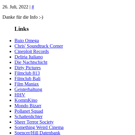
26. Juli, 2022 |
#
Danke für die Info :-)
Links
Buio Omega
Chris' Soundtrack Corner
Cineploit Records
Deliria Italiano
Die Nachtschicht
Dirty Pictures
Filmclub 813
Filmclub Bali
Film Maniax
Geisterhaltung
HHV
KommKino
Mondo Bizarr
Pollanet Squad
Schattenlichter
Sheer Terror Society
Something Weird Cinema
Spencer/Hill Datenbank